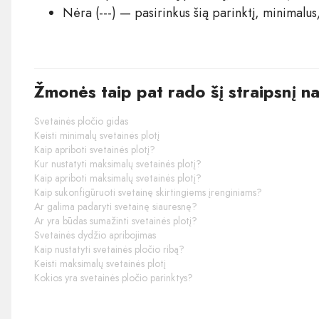
Nėra (---) — pasirinkus šią parinktį, minimalu
Žmonės taip pat rado šį straipsnį n
Svetainės pločio gidas
Keisti minimalų svetainės plotį
Kaip apriboti svetainės plotį?
Kur nustatyti maksimalų svetainės plotį?
Kaip apriboti maksimalų svetainės plotį?
Kaip sukonfigūruoti svetainę skirtingiems įrenginiams?
Ar galima padaryti svetainę siauresnę?
Ar yra būdas sumažinti svetainės plotį?
Svetainės dydžio apribojimas
Kaip nustatyti svetainės pločio ribą?
Keisti maksimalų svetainės plotį
Kokios yra svetainės pločio parinktys?