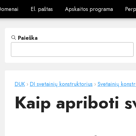
Domenai
El. paštas
Apskaitos programa
Perp
Domenai
El. paštas
Apskaitos programa
Perp
Paieška
DUK
›
DI svetainių konstruktorius
›
Svetainių konstr
Kaip apriboti s