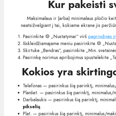
Kur pakeisti s
Maksimalaus ir (arba) minimalaus pločio keiti
neatsižvelgiant į tai, kokiame ekrane jis peržiūr
Pasirinkite
„Nustatymai“ virš
pagrindinės įr
Išskleidžiamajame meniu pasirinkite
„Nusta
Skirtuke „Bendras“, pasirinkite „Min. svetainės
Pasirinkę norimus apribojimus spustelėkite „Ta
Kokios yra skirting
Telefonas — pasirinkus šią parinktį, minimalus
Planšet. — pasirinkus šią parinktį, minimalus/
Darbalaukis — pasirinkus šią parinktį, minima
pikselių
.
Plat. — pasirinkus šią parinktį, minimalus/mak