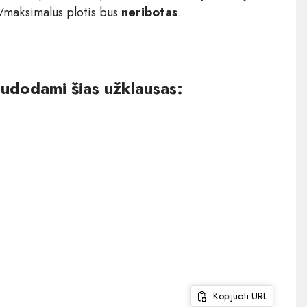
s/maksimalus plotis bus
neribotas
.
audodami šias užklausas:
Kopijuoti URL