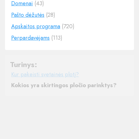
Domenai
(43)
Pašto dėžutės
(28)
Apskaitos programa
(720)
Perpardavėjams
(113)
Turinys:
Kur pakeisti svetainės plotį?
Kokios yra skirtingos pločio parinktys?