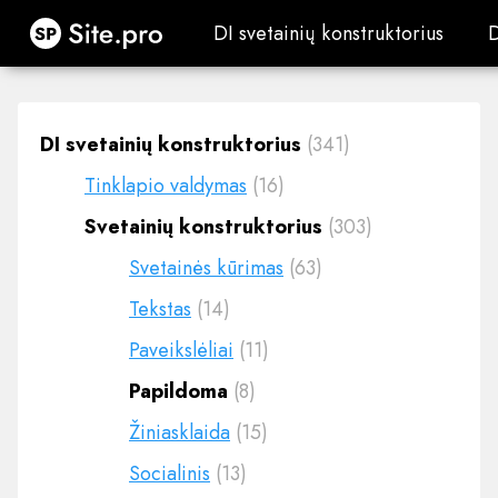
Site.pro
DI svetainių konstruktorius
DI svetainių konstruktorius
DI svetainių konstruktorius
(341)
Tinklapio valdymas
(16)
Svetainių konstruktorius
(303)
Svetainės kūrimas
(63)
Tekstas
(14)
Paveikslėliai
(11)
Papildoma
(8)
Žiniasklaida
(15)
Socialinis
(13)