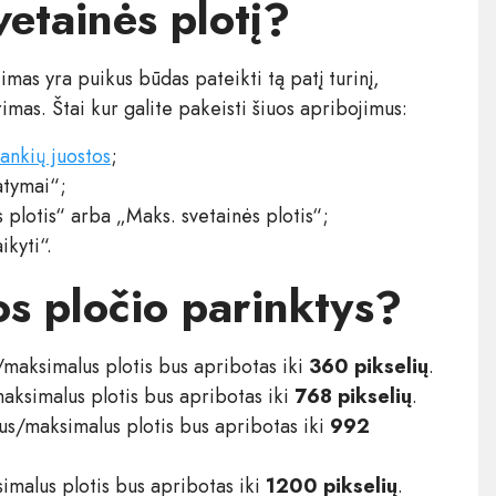
vetainės plotį?
mas yra puikus būdas pateikti tą patį turinį,
imas. Štai kur galite pakeisti šiuos apribojimus:
ankių juostos
;
tymai“;
 plotis“ arba „Maks. svetainės plotis“;
ikyti“.
os pločio parinktys?
/maksimalus plotis bus apribotas iki
360 pikselių
.
maksimalus plotis bus apribotas iki
768 pikselių
.
lus/maksimalus plotis bus apribotas iki
992
simalus plotis bus apribotas iki
1200 pikselių
.