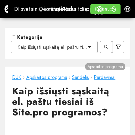
$
$
Site.pro
DI svetainių konstruktorius
Domenai
El. paštas
Apskaitos programa
Perpardavėjams„White
Prisijungti
Mokymasis
Lietu
DI svetainių konstruktorius
Domenai
El. paštas
Apskaitos programa
Perpardavėjams
Mokymasis
Registruotis
Registruotis
„WHITE LABEL“
Kategorija
Kaip išsiųsti sąskaitą el. paštu tiesiai iš Site.pro program
Apskaitos programa
DUK
›
Apskaitos programa
›
Sandėlis
›
Pardavimai
Kaip išsiųsti sąskaitą
el. paštu tiesiai iš
Site.pro programos?