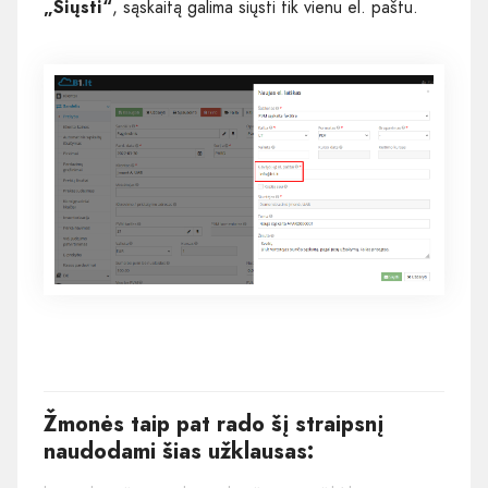
„Siųsti“
, sąskaitą galima siųsti tik vienu el. paštu.
Žmonės taip pat rado šį straipsnį
naudodami šias užklausas: