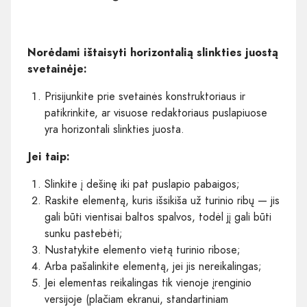
Norėdami ištaisyti horizontalią slinkties juostą
svetainėje:
Prisijunkite prie svetainės konstruktoriaus ir
patikrinkite, ar visuose redaktoriaus puslapiuose
yra horizontali slinkties juosta.
Jei taip:
Slinkite į dešinę iki pat puslapio pabaigos;
Raskite elementą, kuris išsikiša už turinio ribų — jis
gali būti vientisai baltos spalvos, todėl jį gali būti
sunku pastebėti;
Nustatykite elemento vietą turinio ribose;
Arba pašalinkite elementą, jei jis nereikalingas;
Jei elementas reikalingas tik vienoje įrenginio
versijoje (plačiam ekranui, standartiniam