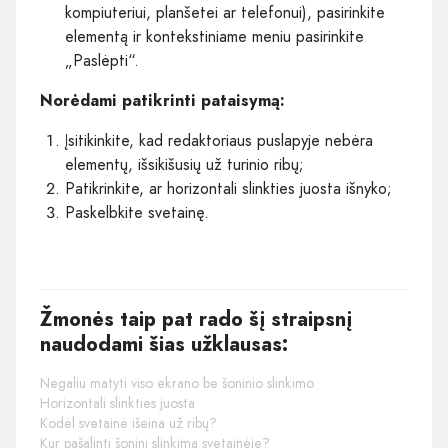
kompiuteriui, planšetei ar telefonui), pasirinkite
elementą ir kontekstiniame meniu pasirinkite
„Paslėpti“.
Norėdami patikrinti pataisymą:
Įsitikinkite, kad redaktoriaus puslapyje nebėra
elementų, išsikišusių už turinio ribų;
Patikrinkite, ar horizontali slinkties juosta išnyko;
Paskelbkite svetainę.
Žmonės taip pat rado šį straipsnį
naudodami šias užklausas:
Negaliu matyti viso ekrano be šoninio slinkimo
Horizontali slinkties juosta
Kodėl svetainė išeina už ribų?
Kur pašalinti šoninį slinkimą svetainėje?