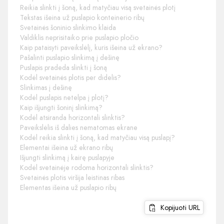
Reikia slinkti į šoną, kad matyčiau visą svetainės plotį
Tekstas išeina už puslapio konteinerio ribų
Svetainės šoninio slinkimo klaida
Valdiklis neprisitaiko prie puslapio pločio
Kaip pataisyti paveikslėlį, kuris išeina už ekrano?
Pašalinti puslapio slinkimą į dešinę
Puslapis pradeda slinkti į šoną
Kodėl svetainės plotis per didelis?
Slinkimas į dešinę
Kodėl puslapis netelpa į plotį?
Kaip išjungti šoninį slinkimą?
Kodėl atsiranda horizontali slinktis?
Paveikslėlis iš dalies nematomas ekrane
Kodėl reikia slinkti į šoną, kad matyčiau visą puslapį?
Elementai išeina už ekrano ribų
Išjungti slinkimą į kairę puslapyje
Kodėl svetainėje rodoma horizontali slinktis?
Svetainės plotis viršija leistinas ribas
Elementas išeina už puslapio ribų
Kopijuoti URL