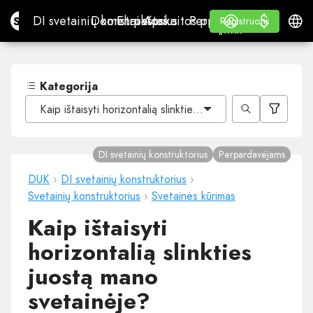
$
$
Site.pro
DI svetainių konstruktorius
Domenai
El. paštas
Apskaitos programa
Perpardavėjams„White
Prisijungti
Mokymasis
Lietu
DI svetainių konstruktorius
Domenai
El. paštas
Apskaitos programa
Perpardavėjams
Mokymasis
Registruotis
Registruotis
„WHITE LABEL“
Kategorija
Kaip ištaisyti horizontalią slinkties juostą mano svetainėje
DI svetainių konstruktorius
Perpardavėjams
DUK
›
DI svetainių konstruktorius
›
Svetainių konstruktorius
›
Svetainės kūrimas
Kaip ištaisyti
horizontalią slinkties
juostą mano
svetainėje?