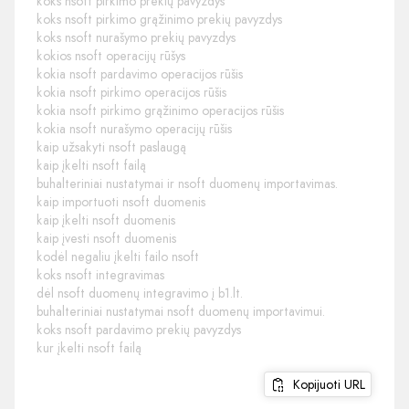
koks nsoft pirkimo prekių pavyzdys
koks nsoft pirkimo grąžinimo prekių pavyzdys
koks nsoft nurašymo prekių pavyzdys
kokios nsoft operacijų rūšys
kokia nsoft pardavimo operacijos rūšis
kokia nsoft pirkimo operacijos rūšis
kokia nsoft pirkimo grąžinimo operacijos rūšis
kokia nsoft nurašymo operacijų rūšis
kaip užsakyti nsoft paslaugą
kaip įkelti nsoft failą
buhalteriniai nustatymai ir nsoft duomenų importavimas.
kaip importuoti nsoft duomenis
kaip įkelti nsoft duomenis
kaip įvesti nsoft duomenis
kodėl negaliu įkelti failo nsoft
koks nsoft integravimas
dėl nsoft duomenų integravimo į b1.lt.
buhalteriniai nustatymai nsoft duomenų importavimui.
koks nsoft pardavimo prekių pavyzdys
kur įkelti nsoft failą
Kopijuoti URL