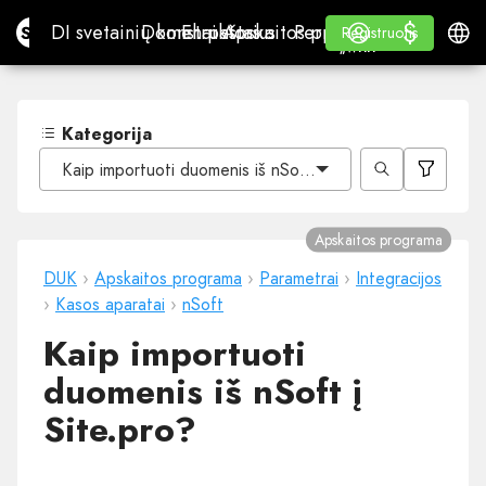
$
$
Site.pro
DI svetainių konstruktorius
Domenai
El. paštas
Apskaitos programa
Perpardavėjams„White
Prisijungti
Mokymasis
Lietu
DI svetainių konstruktorius
Domenai
El. paštas
Apskaitos programa
Perpardavėjams
Mokymasis
Registruotis
Registruotis
„WHITE LABEL“
Kategorija
Kaip importuoti duomenis iš nSoft į Site.pro?
Apskaitos programa
DUK
›
Apskaitos programa
›
Parametrai
›
Integracijos
›
Kasos aparatai
›
nSoft
Kaip importuoti
duomenis iš nSoft į
Site.pro?