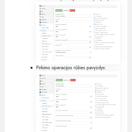
Pirkimo operacijos rūšies pavyzdys: