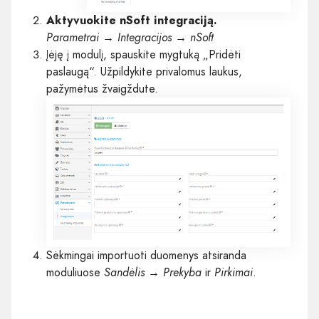
Aktyvuokite nSoft integraciją.
Parametrai → Integracijos → nSoft
Įėję į modulį, spauskite mygtuką „Pridėti
paslaugą“. Užpildykite privalomus laukus,
pažymėtus žvaigždute.
Sėkmingai importuoti duomenys atsiranda
moduliuose
Sandėlis → Prekyba
ir
Pirkimai
.