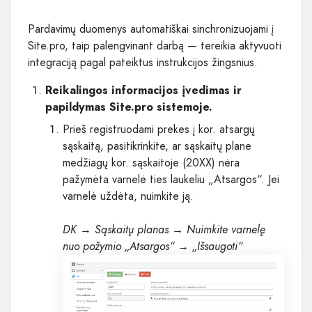
Pardavimų duomenys automatiškai sinchronizuojami į
Site.pro, taip palengvinant darbą — tereikia aktyvuoti
integraciją pagal pateiktus instrukcijos žingsnius.
Reikalingos informacijos įvedimas ir
papildymas Site.pro sistemoje.
Prieš registruodami prekes į kor. atsargų
sąskaitą, pasitikrinkite, ar sąskaitų plane
medžiagų kor. sąskaitoje (20XX) nėra
pažymėta varnelė ties laukeliu „Atsargos“. Jei
varnelė uždėta, nuimkite ją.
DK → Sąskaitų planas → Nuimkite varnelę
nuo požymio „Atsargos“ → „Išsaugoti“