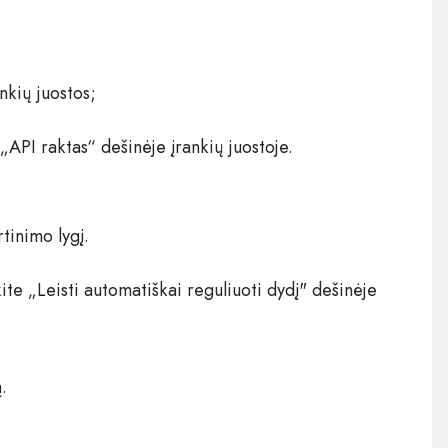
nkių juostos;
„API raktas“ dešinėje įrankių juostoje.
tinimo lygį.
te „Leisti automatiškai reguliuoti dydį" dešinėje
.