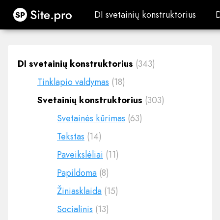
Site.pro
DI svetainių konstruktorius
DI svetainių konstruktorius
DI svetainių konstruktorius
(343)
Tinklapio valdymas
(18)
Svetainių konstruktorius
(303)
Svetainės kūrimas
(63)
Tekstas
(14)
Paveikslėliai
(11)
Papildoma
(8)
Žiniasklaida
(15)
Socialinis
(13)