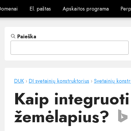
Domenai
El. paštas
Apskaitos programa
Perp
Domenai
El. paštas
Apskaitos programa
Perp
Paieška
DUK
›
DI svetainių konstruktorius
›
Svetainių konstr
Kaip integruot
žemėlapius?