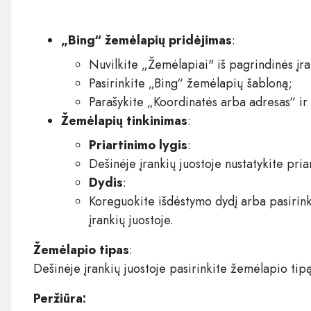
„Bing“ žemėlapių pridėjimas
:
Nuvilkite „Žemėlapiai" iš pagrindinės įra
Pasirinkite „Bing“ žemėlapių šabloną;
Parašykite „Koordinatės arba adresas“ ir 
Žemėlapių tinkinimas
:
Priartinimo lygis
:
Dešinėje įrankių juostoje nustatykite priar
Dydis
:
Koreguokite išdėstymo dydį arba pasirinki
įrankių juostoje.
Žemėlapio tipas
:
Dešinėje įrankių juostoje pasirinkite žemėlapio tipą
Peržiūra: