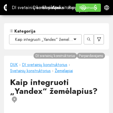
$
$
Site.pro
DI svetainių konstruktorius
Domenai
El. paštas
Apskaitos programa
Perpardavėjams„White
Prisijungti
Mokymasis
Lietu
DI svetainių konstruktorius
Domenai
El. paštas
Apskaitos programa
Perpardavėjams
Mokymasis
Registruotis
Registruotis
„WHITE LABEL“
Kategorija
Kaip integruoti „Yandex“ žemėlapius?
DI svetainių konstruktorius
Perpardavėjams
DUK
›
DI svetainių konstruktorius
›
Svetainių konstruktorius
›
Žemėlapiai
Kaip integruoti
„Yandex“ žemėlapius?