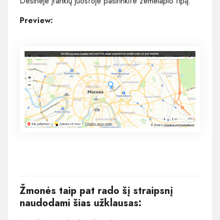
Dešinėje įrankių juostoje pasirinkite žemėlapio tipą.
Preview:
Žmonės taip pat rado šį straipsnį
naudodami šias užklausas: