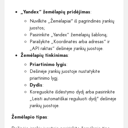
„Yandex“ žemėlapių pridėjimas
:
Nuvilkite „Žemėlapiai" iš pagrindinės įrankių
juostos;
Pasirinkite „Yandex“ žemėlapių šabloną;
Parašykite „Koordinatės arba adresas“ ir
„API raktas“ dešinėje įrankių juostoje.
Žemėlapių tinkinimas
:
Priartinimo lygis
:
Dešinėje įrankių juostoje nustatykite
priartinimo lygį.
Dydis
:
Koreguokite išdėstymo dydį arba pasirinkite
„Leisti automatiškai reguliuoti dydį" dešinėje
įrankių juostoje.
Žemėlapio tipas
: