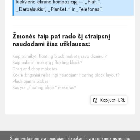
kiekvieno ekrano kompoziciją — „Plat.“,
„Darbalaukis“, „Planšet.“ ir „Telefonas“.
Žmonės taip pat rado šį straipsnį
naudodami šias užklausas:
Kaip pritaikyti floating block maketą savo dizainui?
Kaip pakeisti maketą į floating block?
Drag and drop maketas
Kokie žingsniai reikalingi naudojant floating block layout?
Plaukiojantis blokas
Kas yra „floating block“ maketas?
Kopijuoti URL
Šioje svetainėje yra naudojami slapukai (ir yra renkama asmeninė