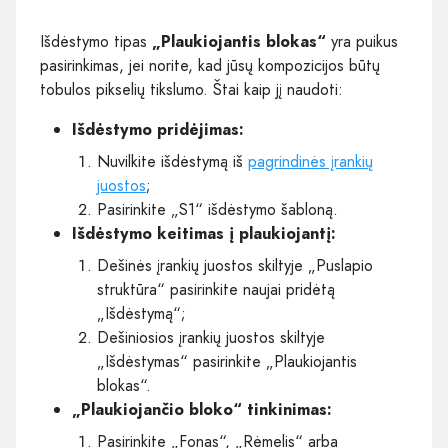
Išdėstymo tipas
„Plaukiojantis blokas“
yra puikus
pasirinkimas, jei norite, kad jūsų kompozicijos būtų
tobulos pikselių tikslumo. Štai kaip jį naudoti:
Išdėstymo pridėjimas:
Nuvilkite išdėstymą iš
pagrindinės įrankių
juostos
;
Pasirinkite „S1“ išdėstymo šabloną.
Išdėstymo keitimas į plaukiojantį:
Dešinės įrankių juostos skiltyje „Puslapio
struktūra“ pasirinkite naujai pridėtą
„Išdėstymą“;
Dešiniosios įrankių juostos skiltyje
„Išdėstymas“ pasirinkite „Plaukiojantis
blokas“.
„Plaukiojančio bloko“ tinkinimas:
Pasirinkite „Fonas“, „Rėmelis“ arba