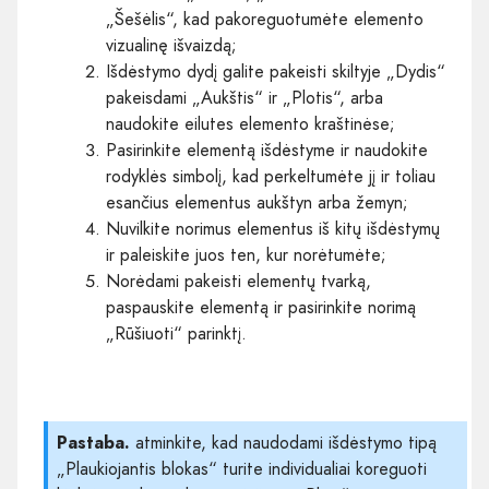
„Šešėlis“, kad pakoreguotumėte elemento
vizualinę išvaizdą;
Išdėstymo dydį galite pakeisti skiltyje „Dydis“
pakeisdami „Aukštis“ ir „Plotis“, arba
naudokite eilutes elemento kraštinėse;
Pasirinkite elementą išdėstyme ir naudokite
rodyklės simbolį, kad perkeltumėte jį ir toliau
esančius elementus aukštyn arba žemyn;
Nuvilkite norimus elementus iš kitų išdėstymų
ir paleiskite juos ten, kur norėtumėte;
Norėdami pakeisti elementų tvarką,
paspauskite elementą ir pasirinkite norimą
„Rūšiuoti“ parinktį.
Pastaba.
atminkite, kad naudodami išdėstymo tipą
„Plaukiojantis blokas“ turite individualiai koreguoti