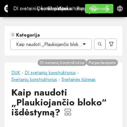
$
$
Site.pro
DI svetainių konstruktorius
Domenai
El. paštas
Apskaitos programa
Perpardavėjams„White
Prisijungti
Mokymasis
Lietu
DI svetainių konstruktorius
Domenai
El. paštas
Apskaitos programa
Perpardavėjams
Mokymasis
Registruotis
Registruotis
„WHITE LABEL“
Kategorija
Kaip naudoti „Plaukiojančio bloko“ išdėstymą?
DI svetainių konstruktorius
Perpardavėjams
DUK
›
DI svetainių konstruktorius
›
Svetainių konstruktorius
›
Svetainės kūrimas
Kaip naudoti
„Plaukiojančio bloko“
išdėstymą?