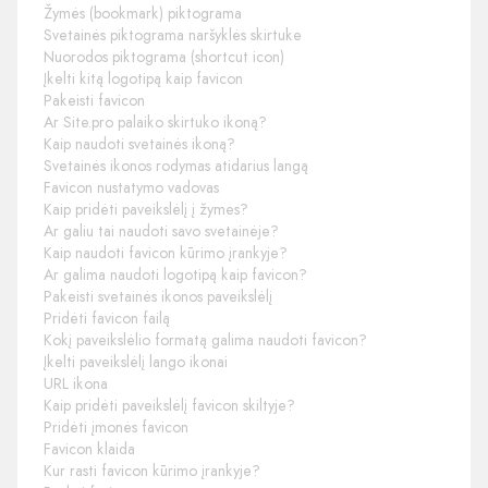
Žymės (bookmark) piktograma
Svetainės piktograma naršyklės skirtuke
Nuorodos piktograma (shortcut icon)
Įkelti kitą logotipą kaip favicon
Pakeisti favicon
Ar Site.pro palaiko skirtuko ikoną?
Kaip naudoti svetainės ikoną?
Svetainės ikonos rodymas atidarius langą
Favicon nustatymo vadovas
Kaip pridėti paveikslėlį į žymes?
Ar galiu tai naudoti savo svetainėje?
Kaip naudoti favicon kūrimo įrankyje?
Ar galima naudoti logotipą kaip favicon?
Pakeisti svetainės ikonos paveikslėlį
Pridėti favicon failą
Kokį paveikslėlio formatą galima naudoti favicon?
Įkelti paveikslėlį lango ikonai
URL ikona
Kaip pridėti paveikslėlį favicon skiltyje?
Pridėti įmonės favicon
Favicon klaida
Kur rasti favicon kūrimo įrankyje?