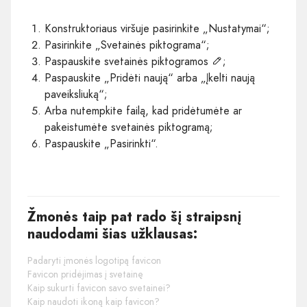
Konstruktoriaus viršuje pasirinkite „Nustatymai“;
Pasirinkite „Svetainės piktograma“;
Paspauskite svetainės piktogramos
;
Paspauskite „Pridėti naują“ arba „Įkelti naują
paveiksliuką“;
Arba nutempkite failą, kad pridėtumėte ar
pakeistumėte svetainės piktogramą;
Paspauskite „Pasirinkti“.
Žmonės taip pat rado šį straipsnį
naudodami šias užklausas:
Padaryti įmonės logotipą favicon
Favicon pridėjimas į svetainę
Kaip sukurti favicon savo svetainei?
Kaip naudoti ikoną kaip favicon?