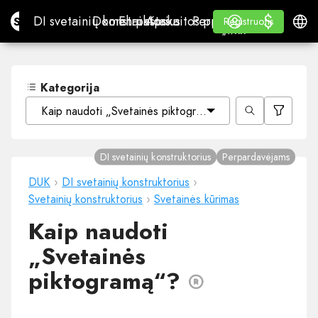
$
$
Site.pro
DI svetainių konstruktorius
Domenai
El. paštas
Apskaitos programa
Perpardavėjams„White
Prisijungti
Mokymasis
Lietu
DI svetainių konstruktorius
Domenai
El. paštas
Apskaitos programa
Perpardavėjams
Mokymasis
Registruotis
Registruotis
„WHITE LABEL“
Kategorija
Kaip naudoti „Svetainės piktogramą“?
DI svetainių konstruktorius
Perpardavėjams
DUK
›
DI svetainių konstruktorius
›
Svetainių konstruktorius
›
Svetainės kūrimas
Kaip naudoti
„Svetainės
piktogramą“?