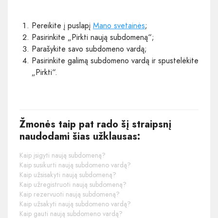
Pereikite į puslapį
Mano svetainės
;
Pasirinkite „Pirkti naują subdomeną“;
Parašykite savo subdomeno vardą;
Pasirinkite galimą subdomeno vardą ir spustelėkite
„Pirkti“.
Žmonės taip pat rado šį straipsnį
naudodami šias užklausas:
Kaip įsigyti naują subdomeną?
Kaip susikurti naują subdomeno vardą?
Kaip užsisakyti naują subdomeną?
Kaip užregistruoti naują subdomeną?
Kaip rezervuoti naują subdomeną?
Kaip užsakyti naują subdomeno vardą?
Kaip gauti naują subdomeno vardą?