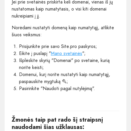
Jei prie svetainės priskirta keli domenai, vienas iš jų
nustatomas kaip numatytasis, o visi kiti domenai
nukreipiami į jį.
Norėdami nustatyti domeną kaip numatytąjį, atlikite
šiuos veiksmus:
Prisijunkite prie savo Site.pro paskyros;
Eikite į puslapį "
Mano svetainės
";
Išplėskite skyrių "Domenai" po svetaine, kurią
norite keisti;
Domenui, kurį norite nustatyti kaip numatytąjį,
paspauskite mygtuką
;
Pasirinkite "Naudoti pagal nutylėjimą".
Žmonės taip pat rado šį straipsnį
naudodami šias užklausas: