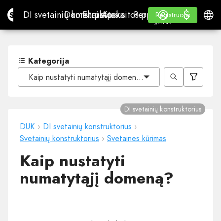
$
$
Site.pro
DI svetainių konstruktorius
Domenai
El. paštas
Apskaitos programa
Perpardavėjams„White
Prisijungti
Mokymasis
Lietu
DI svetainių konstruktorius
Domenai
El. paštas
Apskaitos programa
Perpardavėjams
Mokymasis
Registruotis
Registruotis
„WHITE LABEL“
Kategorija
Kaip nustatyti numatytąjį domeną?
DI svetainių konstruktorius
DUK
›
DI svetainių konstruktorius
›
Svetainių konstruktorius
›
Svetainės kūrimas
Kaip nustatyti
numatytąjį domeną?