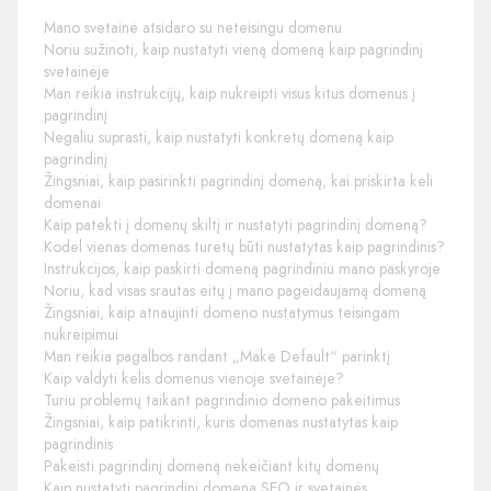
Mano svetainė atsidaro su neteisingu domenu
Noriu sužinoti, kaip nustatyti vieną domeną kaip pagrindinį
svetainėje
Man reikia instrukcijų, kaip nukreipti visus kitus domenus į
pagrindinį
Negaliu suprasti, kaip nustatyti konkretų domeną kaip
pagrindinį
Žingsniai, kaip pasirinkti pagrindinį domeną, kai priskirta keli
domenai
Kaip patekti į domenų skiltį ir nustatyti pagrindinį domeną?
Kodėl vienas domenas turėtų būti nustatytas kaip pagrindinis?
Instrukcijos, kaip paskirti domeną pagrindiniu mano paskyroje
Noriu, kad visas srautas eitų į mano pageidaujamą domeną
Žingsniai, kaip atnaujinti domeno nustatymus teisingam
nukreipimui
Man reikia pagalbos randant „Make Default“ parinktį
Kaip valdyti kelis domenus vienoje svetainėje?
Turiu problemų taikant pagrindinio domeno pakeitimus
Žingsniai, kaip patikrinti, kuris domenas nustatytas kaip
pagrindinis
Pakeisti pagrindinį domeną nekeičiant kitų domenų
Kaip nustatyti pagrindinį domeną SEO ir svetainės