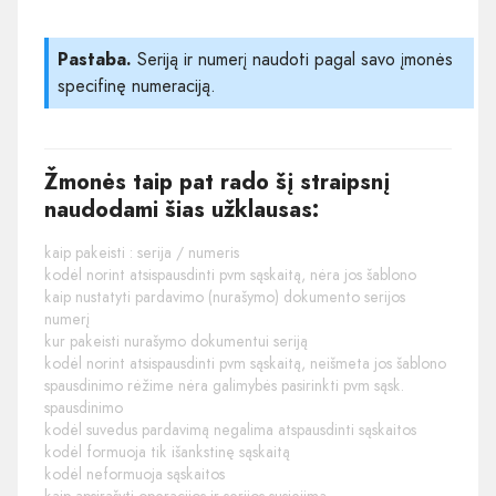
Pastaba.
Seriją ir numerį naudoti pagal savo įmonės
specifinę numeraciją.
Žmonės taip pat rado šį straipsnį
naudodami šias užklausas:
kaip pakeisti : serija / numeris
kodėl norint atsispausdinti pvm sąskaitą, nėra jos šablono
kaip nustatyti pardavimo (nurašymo) dokumento serijos
numerį
kur pakeisti nurašymo dokumentui seriją
kodėl norint atsispausdinti pvm sąskaitą, neišmeta jos šablono
spausdinimo rėžime nėra galimybės pasirinkti pvm sąsk.
spausdinimo
kodėl suvedus pardavimą negalima atspausdinti sąskaitos
kodėl formuoja tik išankstinę sąskaitą
kodėl neformuoja sąskaitos