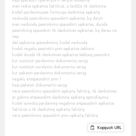
kaip apsirašyti operacijos ir serijos susiejimą
man reikia sąskaitos faktūros, o leidžia tik išankstinę
kodėl pardavimuose formuoja išankstinę sąskaitą
neduoda pasirinkimo spausdinti sąskaitas, ką daryti
man neduoda pasirinkimo spausdinti sąskaitas, duoda
pasirinkimą spausdinti tik išankstines sąskaitas, ką darau ne
taip
dėl sąskaitos spausdinimo, kodėl neduoda
kodėl negaliu pasirinkti pvm sąskaitos šablono
kodėl duoda tik išankstinės sąskaitos šabloną pasirinkti
kur nustatyti pardavimo dokumentui seriją
kur nustatyti nurašymo dokumentui seriją
kur pakeisti pardavimo dokumentui seriją
negaliu atsispausdinti pvm f
kaip pakeisti dokumento seriją
nėra pasirinkimo spausdinti sąskaitą faktūrą, tik išankstinės
ar galima atspausdinti išankstinę sąskaitą apmokėjimui
kodėl suvedus pardavimą negalima atspausdinti sąskaitos
faktūros o tik išankstinę sąskaitą faktūrą
nėra pasirinkimo spausdinti pvm sąskaitą faktūrą
Kopijuoti URL