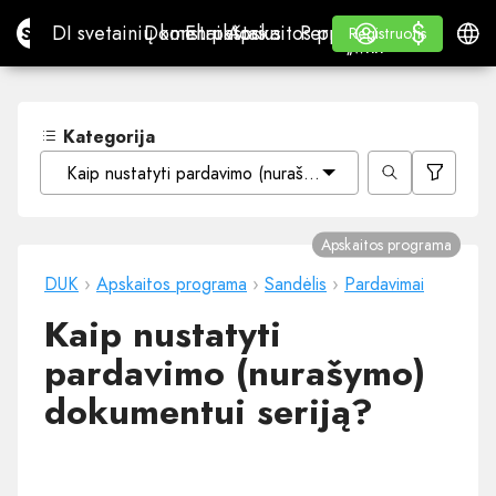
$
$
Site.pro
DI svetainių konstruktorius
Domenai
El. paštas
Apskaitos programa
Perpardavėjams„White
Prisijungti
Mokymasis
Lietu
DI svetainių konstruktorius
Domenai
El. paštas
Apskaitos programa
Perpardavėjams
Mokymasis
Registruotis
Registruotis
„WHITE LABEL“
Kategorija
Kaip nustatyti pardavimo (nurašymo) dokumentui seriją?
Apskaitos programa
DUK
›
Apskaitos programa
›
Sandėlis
›
Pardavimai
Kaip nustatyti
pardavimo (nurašymo)
dokumentui seriją?