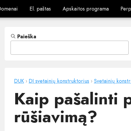
Domenai
El. paštas
Apskaitos programa
Perp
Domenai
El. paštas
Apskaitos programa
Perp
Paieška
DUK
›
DI svetainių konstruktorius
›
Svetainių konstr
Kaip pašalinti
rūšiavimą?