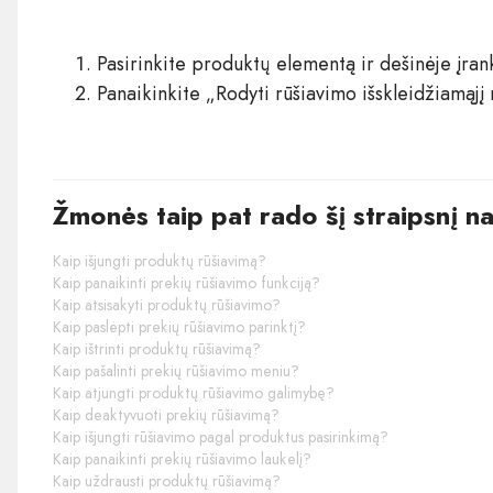
Pasirinkite produktų elementą ir dešinėje įrank
Panaikinkite „Rodyti rūšiavimo išskleidžiamąjį
Žmonės taip pat rado šį straipsnį n
Kaip išjungti produktų rūšiavimą?
Kaip panaikinti prekių rūšiavimo funkciją?
Kaip atsisakyti produktų rūšiavimo?
Kaip paslėpti prekių rūšiavimo parinktį?
Kaip ištrinti produktų rūšiavimą?
Kaip pašalinti prekių rūšiavimo meniu?
Kaip atjungti produktų rūšiavimo galimybę?
Kaip deaktyvuoti prekių rūšiavimą?
Kaip išjungti rūšiavimo pagal produktus pasirinkimą?
Kaip panaikinti prekių rūšiavimo laukelį?
Kaip uždrausti produktų rūšiavimą?