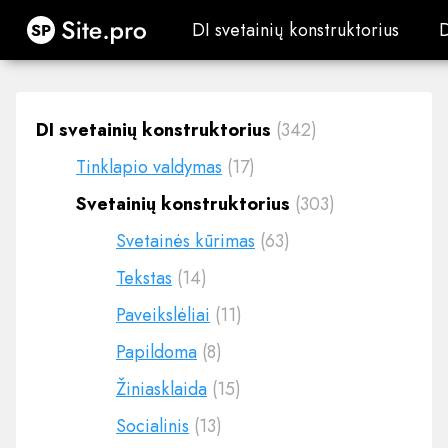
Site.pro
DI svetainių konstruktorius
DI svetainių konstruktorius
DI svetainių konstruktorius
(342)
Tinklapio valdymas
(17)
Svetainių konstruktorius
(303)
Svetainės kūrimas
(63)
Tekstas
(14)
Paveikslėliai
(11)
Papildoma
(8)
Žiniasklaida
(15)
Socialinis
(13)