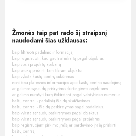
Žmonės taip pat rado šį straipsnį
naudodami šias užklausas:
kaip filtruoti padalinio informaciją
kaip registruoti, kad gauti ataskaitą pagal objektus
kaip vesti projektų apskaitą
kaip prekę priskirti tam tikram objektui
kaip vyksta kaštų centrų sukūrimas
norėčiau platesnės informacijos apie kaštų centro naudojimą
ar galimas sąnaudų priskyrimo skirtingiems objektams
ar galima nurašyti kurą išskirstant pagal valstybinius numerius
kaštų centrai - padalinių išlaidų skaičiavimas.
kaštų centrai - išlaidų paskirstymas pagal padalinius.
kaip vyksta sąnaudų paskirstymas pagal objektus
kaip vyksta sąnaudų paskirstymas pagal projektus
kaip registruojant pirkimo įrašą ar pardavimo įrašą priskirti
kaštų centrą