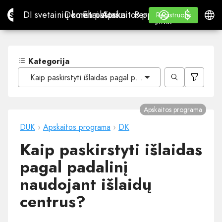
$
$
Site.pro
DI svetainių konstruktorius
Domenai
El. paštas
Apskaitos programa
Perpardavėjams„White
Prisijungti
Mokymasis
Lietu
DI svetainių konstruktorius
Domenai
El. paštas
Apskaitos programa
Perpardavėjams
Mokymasis
Registruotis
Registruotis
„WHITE LABEL“
Kategorija
Kaip paskirstyti išlaidas pagal padalinį naudojant išlaidų 
Apskaitos programa
DUK
›
Apskaitos programa
›
DK
Kaip paskirstyti išlaidas
pagal padalinį
naudojant išlaidų
centrus?