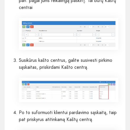
pan. pagal jums reikalingą paskirtį. Tai būtų
Kaštų
centrai
Susikūrus kašto centrus, galite susivesti
pirkimo
sąskaitas, priskirdami Kašto centrą.
Po to suformuoti klientui
pardavimo
sąskaitą, taip
pat priskyrus atitinkamą Kaštų centrą.