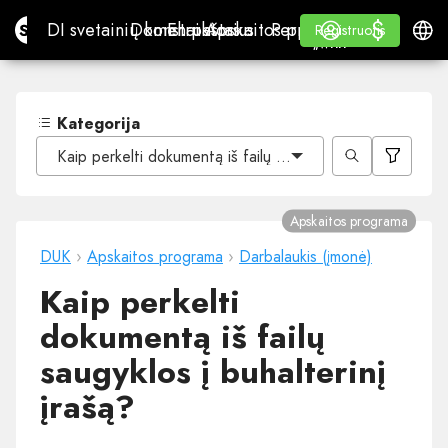
$
$
Site.pro
DI svetainių konstruktorius
Domenai
El. paštas
Apskaitos programa
Perpardavėjams„White
Prisijungti
Mokymasis
Lietu
DI svetainių konstruktorius
Domenai
El. paštas
Apskaitos programa
Perpardavėjams
Mokymasis
Registruotis
Registruotis
„WHITE LABEL“
Kategorija
Kaip perkelti dokumentą iš failų saugyklos į buhalterinį įr
Apskaitos programa
DUK
›
Apskaitos programa
›
Darbalaukis (įmonė)
Kaip perkelti
dokumentą iš failų
saugyklos į buhalterinį
įrašą?