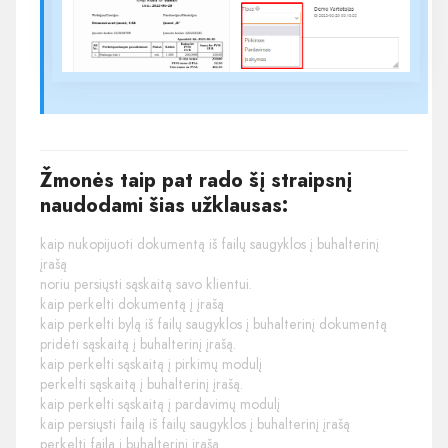
Žmonės taip pat rado šį straipsnį
naudodami šias užklausas:
kaip nukopijuoti dokumentą iš failų saugyklos į buhalterinį
įrašą
noriu persiųsti sąskaitą savo klientui.
kaip perkelti dokumentą į įrašą
kaip perkelti bylą iš failų saugyklos į buhalterinį dokumentą
pridėti sąskaitą į buhalterinį įrašą.
kaip perkelti sąskaitą į pirkimų modulį
perkelti sąskaitą į buhalterinį įrašą.
kaip perkelti sąskaitą į pardavimų modulį
kaip persiųsti failą iš failų saugyklos į buhalterinį įrašą
perkelti failą į buhalterinį įrašą.