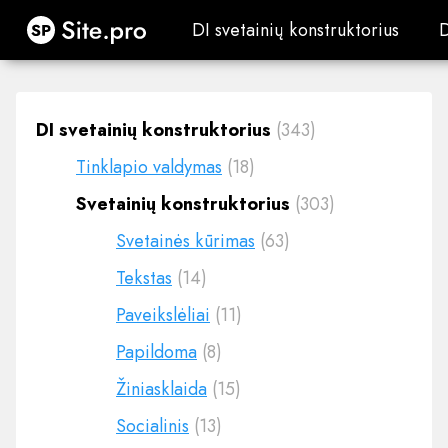
Site.pro
DI svetainių konstruktorius
DI svetainių konstruktorius
DI svetainių konstruktorius
(343)
Tinklapio valdymas
(18)
Svetainių konstruktorius
(303)
Svetainės kūrimas
(63)
Tekstas
(14)
Paveikslėliai
(11)
Papildoma
(8)
Žiniasklaida
(15)
Socialinis
(13)