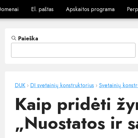
Domenai
El. paštas
Apskaitos programa
Perp
Domenai
El. paštas
Apskaitos programa
Perp
Paieška
DUK
›
DI svetainių konstruktorius
›
Svetainių konstr
Kaip pridėti žy
„Nuostatos ir 