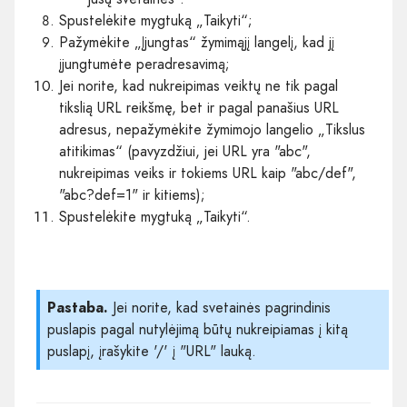
Spustelėkite mygtuką „Taikyti“;
Pažymėkite „Įjungtas“ žymimąjį langelį, kad jį
įjungtumėte peradresavimą;
Jei norite, kad nukreipimas veiktų ne tik pagal
tikslią URL reikšmę, bet ir pagal panašius URL
adresus, nepažymėkite žymimojo langelio „Tikslus
atitikimas“ (pavyzdžiui, jei URL yra "abc",
nukreipimas veiks ir tokiems URL kaip "abc/def",
"abc?def=1" ir kitiems);
Spustelėkite mygtuką „Taikyti“.
Pastaba.
Jei norite, kad svetainės pagrindinis
puslapis pagal nutylėjimą būtų nukreipiamas į kitą
puslapį, įrašykite '/' į "URL" lauką.