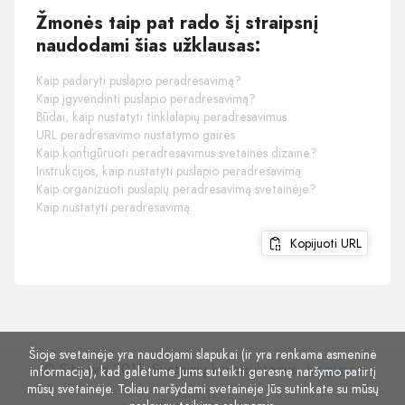
Žmonės taip pat rado šį straipsnį
naudodami šias užklausas:
Kaip padaryti puslapio peradresavimą?
Kaip įgyvendinti puslapio peradresavimą?
Būdai, kaip nustatyti tinklalapių peradresavimus
URL peradresavimo nustatymo gairės
Kaip konfigūruoti peradresavimus svetainės dizaine?
Instrukcijos, kaip nustatyti puslapio peradresavimą
Kaip organizuoti puslapių peradresavimą svetainėje?
Kaip nustatyti peradresavimą
Kopijuoti URL
Šioje svetainėje yra naudojami slapukai (ir yra renkama asmeninė
© Site.pro 2011. Svetainių konstruktorius.
Jungtinės
informacija), kad galėtume Jums suteikti geresnę naršymo patirtį
mūsų svetainėje. Toliau naršydami svetainėje Jūs sutinkate su mūsų
Valstijos
.