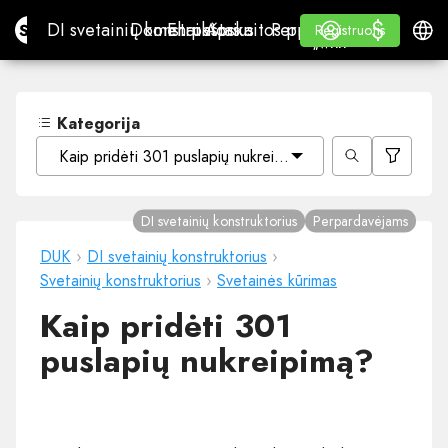
$
$
Site.pro
DI svetainių konstruktorius
Domenai
El. paštas
Apskaitos programa
Perpardavėjams„White
Prisijungti
Mokymasis
Lietu
DI svetainių konstruktorius
Domenai
El. paštas
Apskaitos programa
Perpardavėjams
Mokymasis
Registruotis
Registruotis
„WHITE LABEL“
Kategorija
Kaip pridėti 301 puslapių nukreipimą?
DI svetainių konstruktorius
Perpardavėjams
DUK
›
DI svetainių konstruktorius
›
Svetainių konstruktorius
›
Svetainės kūrimas
Kaip pridėti 301
puslapių nukreipimą?