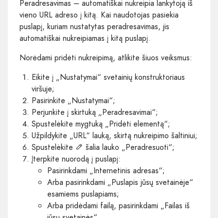
Peradresavimas – automatiškai nukreipia lankytoją iš
vieno URL adreso į kitą. Kai naudotojas pasiekia
puslapį, kuriam nustatytas peradresavimas, jis
automatiškai nukreipiamas į kitą puslapį.
Norėdami pridėti nukreipimą, atlikite šiuos veiksmus:
Eikite į „Nustatymai“ svetainių konstruktoriaus
viršuje;
Pasirinkite „Nustatymai“;
Perjunkite į skirtuką „Peradresavimai“;
Spustelėkite mygtuką „Pridėti elementą“;
Užpildykite „URL“ lauką, skirtą nukreipimo šaltiniui;
Spustelėkite
šalia lauko „Peradresuoti“;
Įterpkite nuorodą į puslapį:
Pasirinkdami „Internetinis adresas“;
Arba pasirinkdami „Puslapis jūsų svetainėje“
esamiems puslapiams;
Arba pridėdami failą, pasirinkdami „Failas iš
jūsų svetainės“.