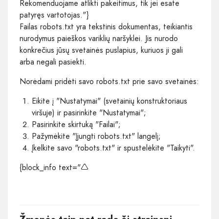
Rekomenduojame atlikti pakeitimus, tik jei esate
patyręs vartotojas."}
Failas robots.txt yra tekstinis dokumentas, teikiantis
nurodymus paieškos variklių naršyklei. Jis nurodo
konkrečius jūsų svetainės puslapius, kuriuos ji gali
arba negali pasiekti.
Norėdami pridėti savo robots.txt prie savo svetainės:
Eikite į "Nustatymai" (svetainių konstruktoriaus
viršuje) ir pasirinkite "Nustatymai";
Pasirinkite skirtuką "Failai";
Pažymėkite "Įjungti robots.txt" langelį;
Įkelkite savo "robots.txt" ir spustelėkite "Taikyti".
{block_info text="