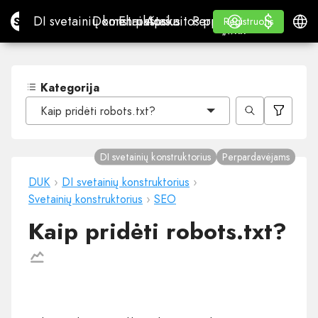
$
$
Site.pro
DI svetainių konstruktorius
Domenai
El. paštas
Apskaitos programa
Perpardavėjams„White
Prisijungti
Mokymasis
Lietu
DI svetainių konstruktorius
Domenai
El. paštas
Apskaitos programa
Perpardavėjams
Mokymasis
Registruotis
Registruotis
„WHITE LABEL“
Kategorija
Kaip pridėti robots.txt?
DI svetainių konstruktorius
Perpardavėjams
DUK
›
DI svetainių konstruktorius
›
Svetainių konstruktorius
›
SEO
Kaip pridėti robots.txt?