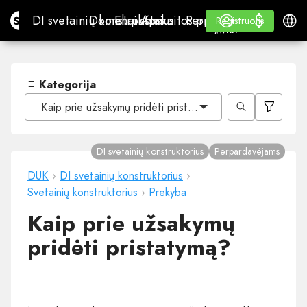
$
$
Site.pro
DI svetainių konstruktorius
Domenai
El. paštas
Apskaitos programa
Perpardavėjams„White
Prisijungti
Mokymasis
Lietu
DI svetainių konstruktorius
Domenai
El. paštas
Apskaitos programa
Perpardavėjams
Mokymasis
Registruotis
Registruotis
„WHITE LABEL“
Kategorija
Kaip prie užsakymų pridėti pristatymą?
DI svetainių konstruktorius
Perpardavėjams
DUK
›
DI svetainių konstruktorius
›
Svetainių konstruktorius
›
Prekyba
Kaip prie užsakymų
pridėti pristatymą?