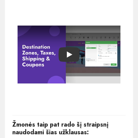
Play
Žmonės taip pat rado šį straipsnį
naudodami šias užklausas: