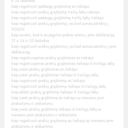
ir 25 laukelius
kaip registruoti paslaugų grąžinimą es tiekėjui
kaip registruoti prekių grąžinimą trečių šalių tiekėjui
kaip registruoti paslaugų grąžinimą trečių šalių tiekėjui
kaip registruoti prekių grąžinimą į es kad sumos patektų į
fr0600
kaip suvesti, kad iš es įsigytos prekės ateitų į pvm deklaraciją
21 ir 34 ir 25 laukelius
kaip registruoti prekių grąžinimą į es kad sumos patektų į pvm
deklaraciją
kaip registruojamas prekių grąžinimas es tiekėjui
kaip registruojamas prekių grąžinimas tiekėjui iš trečiųjų šalių
kaip įvesti prekių grąžinimas es tiekėjui
kaip įvesti prekių grąžinimas tiekėjui iš trečiųjų šalių
kaip registruoti prekių grąžinimą es tiekėjui
kaip registruoti prekių grąžinimą tiekėjui iš trečiųjų šalių
kaip pildyti prekių grąžinimą tiekėjui iš trečiųjų šalių
kaip įvesti prekių grąžinimą es tiekėjui su menamu pvm
priskaitymu ir atskaitymu
kaip įvesti prekių grąžinimą tiekėjui iš trečiųjų šalių su
menamu pvm priskaitymu ir atskaitymu
kaip registruoti prekių grąžinimą es tiekėjui su menamu pvm
priskaitymu ir atskaitymu