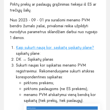
Pirktų prekių ar paslaugų grąžinimas tiekėjui iš ES ar
trečiųjų šalių.
Nuo 2023 - 09 - 01 yra surašomi menamo PVM
bendro žurnalo įrašai, privalomai reikia užpildyti
nurodytus parametrus sklandžiam darbui nuo rugsėjo
1 dienos.
Kaip sukurti naują kor. sąskaitą sąskaitų plane?
sąskaitų plane:
DK → Sąskaitų planas
Sukurti naujas kor sąskaitas menamo PVM
registravimui. Rekomenduojame sukurti atskiras
korespondentines sąskaitas:
pirktoms prekėms;
pirktoms paslaugoms (ne ES prekėms);
menamo PVM atskaitymui vieną bendrą kor
sąskaitą (tiek prekių, tiek paslaugų).