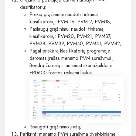
klasifikatorių:
Prekių grąžinimui naudoti tinkamą
klasifikatorių: PVM 16, PVM17, PVM18;
Paslaugų grąžinimui naudoti tinkamą
klasifikatorių: PVM20, PVM21, PVM37,
PVM38, PVM39, PVM40, PVM41, PVM42;
Pagal priskirtą klasifikatorių programoje
daromas įrašas menamo PVM surašymui į
Bendrą žurnalą ir automatiškai užpildomi
FR0600 formos reikiami laukai:
Išsaugoti grąžinimo įrašą;
Patikrinti menamo PVM surašymą dvejybiniame