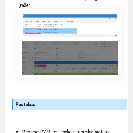
įraše:
Pastaba.
Menamo PVM kor. sąskaitų nereikia sieti su