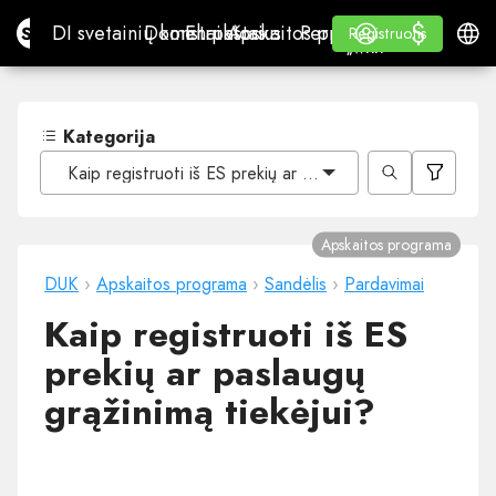
$
$
Site.pro
DI svetainių konstruktorius
Domenai
El. paštas
Apskaitos programa
Perpardavėjams„White
Prisijungti
Mokymasis
Lietu
DI svetainių konstruktorius
Domenai
El. paštas
Apskaitos programa
Perpardavėjams
Mokymasis
Registruotis
Registruotis
„WHITE LABEL“
Kategorija
Kaip registruoti iš ES prekių ar paslaugų grąžinimą tiekėj
Apskaitos programa
DUK
›
Apskaitos programa
›
Sandėlis
›
Pardavimai
Kaip registruoti iš ES
prekių ar paslaugų
grąžinimą tiekėjui?