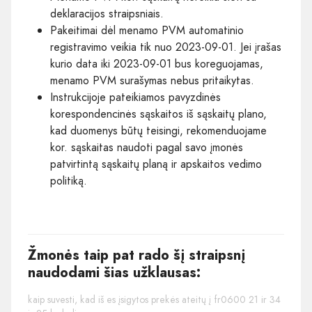
deklaracijos straipsniais.
Pakeitimai dėl menamo PVM automatinio
registravimo veikia tik nuo 2023-09-01. Jei įrašas
kurio data iki 2023-09-01 bus koreguojamas,
menamo PVM surašymas nebus pritaikytas.
Instrukcijoje pateikiamos pavyzdinės
korespondencinės sąskaitos iš sąskaitų plano,
kad duomenys būtų teisingi, rekomenduojame
kor. sąskaitas naudoti pagal savo įmonės
patvirtintą sąskaitų planą ir apskaitos vedimo
politiką.
Žmonės taip pat rado šį straipsnį
naudodami šias užklausas:
kaip suvesti, kad iš es įsigytos prekės ateitų į fr0600 21 ir 34