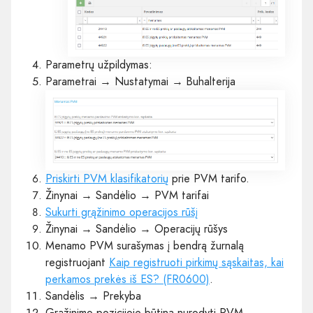
Parametrų užpildymas:
Parametrai → Nustatymai → Buhalterija
Priskirti PVM klasifikatorių
prie PVM tarifo.
Žinynai → Sandėlio → PVM tarifai
Sukurti grąžinimo operacijos rūšį
Žinynai → Sandėlio → Operacijų rūšys
Menamo PVM surašymas į bendrą žurnalą
registruojant
Kaip registruoti pirkimų sąskaitas, kai
perkamos prekės iš ES? (FR0600)
.
Sandėlis → Prekyba
Grąžinimo pozicijoje būtina nurodyti PVM