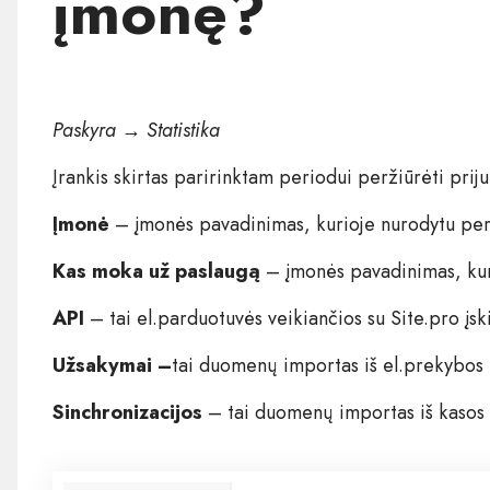
įmonę?
Paskyra → Statistika
Įrankis skirtas paririnktam periodui peržiūrėti prij
Įmonė
– įmonės pavadinimas, kurioje nurodytu pe
Kas moka už paslaugą
– įmonės pavadinimas, kur
API
– tai el.parduotuvės veikiančios su Site.pro įskie
Užsakymai –
tai duomenų importas iš el.prekybos 
Sinchronizacijos
– tai duomenų importas iš kasos 