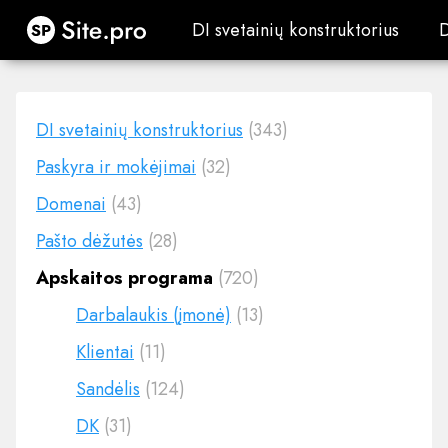
Site.pro
DI svetainių konstruktorius
DI svetainių konstruktorius
DI svetainių konstruktorius
(343)
Paskyra ir mokėjimai
(32)
Domenai
(43)
Pašto dėžutės
(28)
Apskaitos programa
(720)
Darbalaukis (įmonė)
(13)
Klientai
(11)
Sandėlis
(124)
DK
(31)