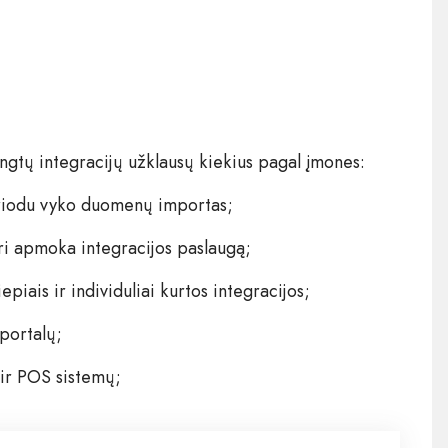
ungtų integracijų užklausų kiekius pagal įmones:
riodu vyko duomenų importas;
i apmoka integracijos paslaugą;
piais ir individuliai kurtos integracijos;
portalų;
ir POS sistemų;