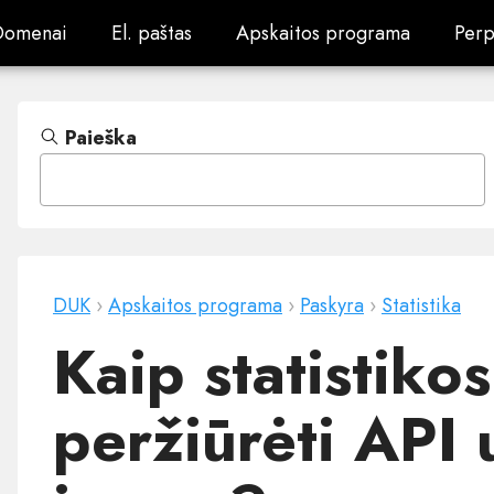
Domenai
El. paštas
Apskaitos programa
Perp
Domenai
El. paštas
Apskaitos programa
Perp
Paieška
DUK
›
Apskaitos programa
›
Paskyra
›
Statistika
Kaip statistiko
peržiūrėti API 