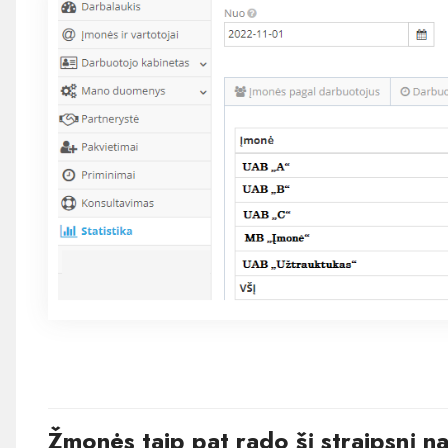
Žmonės taip pat rado šį straipsnį n