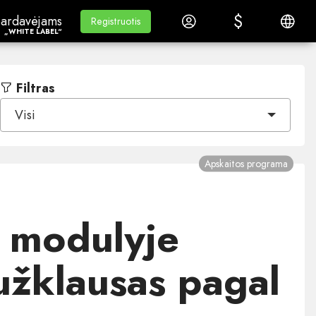
$
$
ardavėjams„White Label“
Mokymasis
Prisijungti
Lietuvi
ardavėjams
Mokymasis
Registruotis
Registruotis
„WHITE LABEL“
Filtras
Visi
Apskaitos programa
s modulyje
užklausas pagal