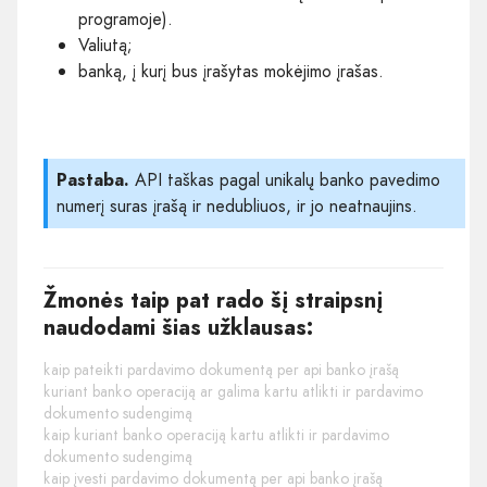
programoje).
Valiutą;
banką, į kurį bus įrašytas mokėjimo įrašas.
Pastaba.
API taškas pagal unikalų banko pavedimo
numerį suras įrašą ir nedubliuos, ir jo neatnaujins.
Žmonės taip pat rado šį straipsnį
naudodami šias užklausas:
kaip pateikti pardavimo dokumentą per api banko įrašą
kuriant banko operaciją ar galima kartu atlikti ir pardavimo
dokumento sudengimą
kaip kuriant banko operaciją kartu atlikti ir pardavimo
dokumento sudengimą
kaip įvesti pardavimo dokumentą per api banko įrašą