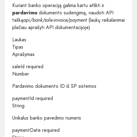
Kuriant banko operaciją galima kartu atlikti ir
pardavimo
dokumento sudengimą, naudoti API
tašką
api/bank/sale-invoice/payment
(laukų reikalavimai
plačiau aprašyti
API dokumentacijoje
).
Laukas
Tipas
Aprašymas
saleId required
Number
Pardavimo dokumento ID iš SP sistemos
paymentId required
String
Unikalus banko pavedimo numeris
paymentDate required