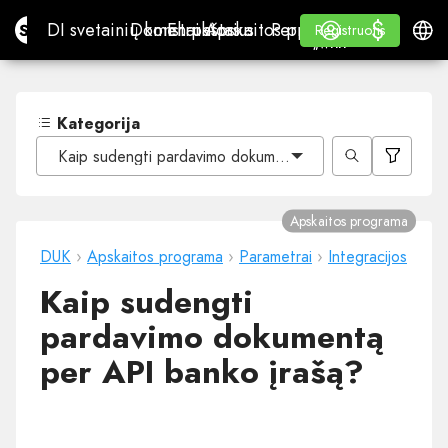
$
$
Site.pro
DI svetainių konstruktorius
Domenai
El. paštas
Apskaitos programa
Perpardavėjams„White
Prisijungti
Mokymasis
Lietu
DI svetainių konstruktorius
Domenai
El. paštas
Apskaitos programa
Perpardavėjams
Mokymasis
Registruotis
Registruotis
„WHITE LABEL“
Kategorija
Kaip sudengti pardavimo dokumentą per API banko įrašą
Apskaitos programa
DUK
›
Apskaitos programa
›
Parametrai
›
Integracijos
Kaip sudengti
pardavimo dokumentą
per API banko įrašą?