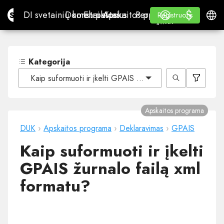
$
$
Site.pro
DI svetainių konstruktorius
Domenai
El. paštas
Apskaitos programa
Perpardavėjams„White
Prisijungti
Mokymasis
Lietu
DI svetainių konstruktorius
Domenai
El. paštas
Apskaitos programa
Perpardavėjams
Mokymasis
Registruotis
Registruotis
„WHITE LABEL“
Kategorija
Kaip suformuoti ir įkelti GPAIS žurnalo failą xml formatu?
Apskaitos programa
DUK
›
Apskaitos programa
›
Deklaravimas
›
GPAIS
Kaip suformuoti ir įkelti
GPAIS žurnalo failą xml
formatu?