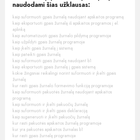
naudodami šias užklausas:
kaip suformuoti gpais žurnalą naudojant apskaitos programą
kaip eksportuoti gpais žurnalą iš apskaitos programos į el.
aplinką
kaip automatizuoti gpais žurnalo pildymą programoje
kaip užpildyti gpais žurnalą programoje
kaip įkelti gpais žurnalą į sistemą
kaip pateikti gpais žurnalą
kaip suformuoti gpais žurnalą naudojant b1
kaip eksportuoti gpais žurnalą į gpais sistemą
kokie žingsniai reikalingi norint suformuoti ir įkelti gpais
žurnalą
kur rasti gpais žurnalo formavimo funkciją programoje
kaip suformuoti pakuotės žurnalą naudojant apskaitos
programą
kaip suformuoti ir įkelti pakuočių žurnalą
kaip suformuoti ir įkelti gpais deklaraciją
kaip sugeneruoti ir įkelti pakuočių žurnalą
kur rasti pakuotės apskaitos žurnalą programoje
kur yra pakuotės apskaitos žurnalas b1
kur rasti gpais žurnalą programoje