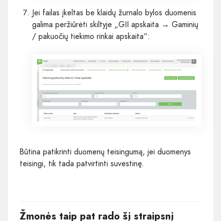
Jei failas įkeltas be klaidų žurnalo bylos duomenis
galima peržiūrėti skiltyje „GII apskaita → Gaminių
/ pakuočių tiekimo rinkai apskaita“:
Būtina patikrinti duomenų teisingumą, jei duomenys
teisingi, tik tada patvirtinti suvestinę.
Žmonės taip pat rado šį straipsnį