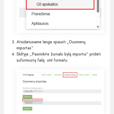
Atsidariusiame lange spausti „Duomenų
importas“.
Skiltyje „Pasirinkite žurnalo bylą importui“ pridėti
suformuotą failą .xml formatu: