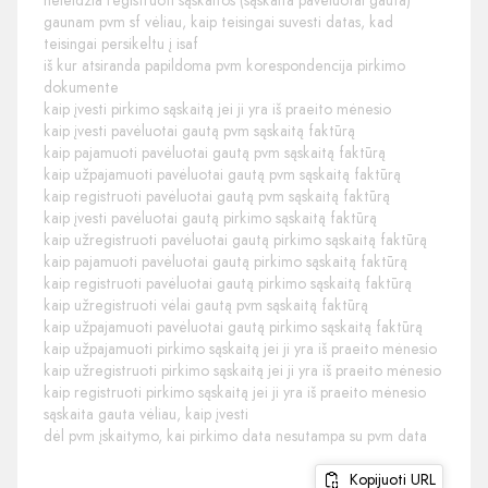
neleidžia registruoti sąskaitos (sąskaita pavėluotai gauta)
gaunam pvm sf vėliau, kaip teisingai suvesti datas, kad
teisingai persikeltu į isaf
iš kur atsiranda papildoma pvm korespondencija pirkimo
dokumente
kaip įvesti pirkimo sąskaitą jei ji yra iš praeito mėnesio
kaip įvesti pavėluotai gautą pvm sąskaitą faktūrą
kaip pajamuoti pavėluotai gautą pvm sąskaitą faktūrą
kaip užpajamuoti pavėluotai gautą pvm sąskaitą faktūrą
kaip registruoti pavėluotai gautą pvm sąskaitą faktūrą
kaip įvesti pavėluotai gautą pirkimo sąskaitą faktūrą
kaip užregistruoti pavėluotai gautą pirkimo sąskaitą faktūrą
kaip pajamuoti pavėluotai gautą pirkimo sąskaitą faktūrą
kaip registruoti pavėluotai gautą pirkimo sąskaitą faktūrą
kaip užregistruoti vėlai gautą pvm sąskaitą faktūrą
kaip užpajamuoti pavėluotai gautą pirkimo sąskaitą faktūrą
kaip užpajamuoti pirkimo sąskaitą jei ji yra iš praeito mėnesio
kaip užregistruoti pirkimo sąskaitą jei ji yra iš praeito mėnesio
kaip registruoti pirkimo sąskaitą jei ji yra iš praeito mėnesio
sąskaita gauta vėliau, kaip įvesti
dėl pvm įskaitymo, kai pirkimo data nesutampa su pvm data
Kopijuoti URL