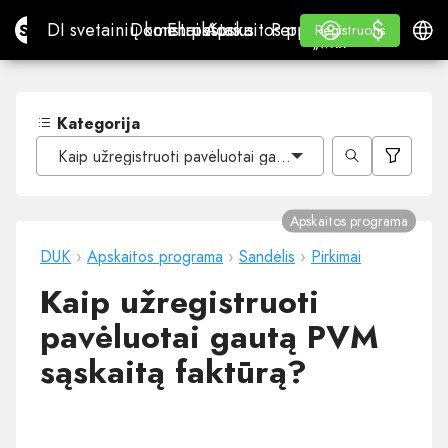
$
$
Site.pro
DI svetainių konstruktorius
Domenai
El. paštas
Apskaitos programa
Perpardavėjams„White
Prisijungti
Mokymasis
Lietu
DI svetainių konstruktorius
Domenai
El. paštas
Apskaitos programa
Perpardavėjams
Mokymasis
Registruotis
Registruotis
„WHITE LABEL“
Kategorija
Kaip užregistruoti pavėluotai gautą PVM sąskaitą faktūr
Apskaitos programa
DUK
›
Apskaitos programa
›
Sandėlis
›
Pirkimai
Kaip užregistruoti
pavėluotai gautą PVM
sąskaitą faktūrą?