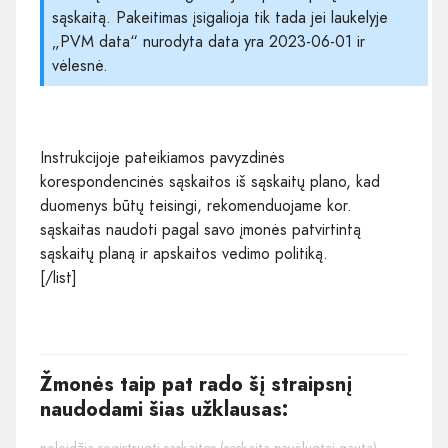
sąskaitą. Pakeitimas įsigalioja tik tada jei laukelyje
„PVM data“ nurodyta data yra 2023-06-01 ir
vėlesnė.
Instrukcijoje pateikiamos pavyzdinės
korespondencinės sąskaitos iš sąskaitų plano, kad
duomenys būtų teisingi, rekomenduojame kor.
sąskaitas naudoti pagal savo įmonės patvirtintą
sąskaitų planą ir apskaitos vedimo politiką.
[/list]
Žmonės taip pat rado šį straipsnį
naudodami šias užklausas: