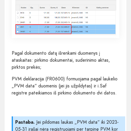
Pagal dokumento datą išrenkami duomenys į
ataskaitas: pirkimo dokumentai, suderinimo aktas,
pirktos prekės;
PVM deklaracija (FR0600) formuojama pagal laukelio
„PVM data“ duomenis (jei jis užpildytas) ir i.Saf
registre pateikiamos iš pirkimo dokumento dvi datos.
Pastaba.
Jei pildomas laukas „PVM data“ iki 2023-
05-31 įrašai nėra registruojami per tarpinę PVM kor