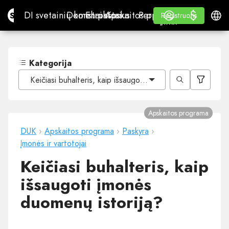
$
$
Site.pro
DI svetainių konstruktorius
Domenai
El. paštas
Apskaitos programa
Perpardavėjams„White
Prisijungti
Mokymasis
Lietu
DI svetainių konstruktorius
Domenai
El. paštas
Apskaitos programa
Perpardavėjams
Mokymasis
Registruotis
Registruotis
„WHITE LABEL“
Kategorija
Keičiasi buhalteris, kaip išsaugoti įmonės duomenų istorij
Apskaitos programa
DUK
›
Apskaitos programa
›
Paskyra
›
Įmonės ir vartotojai
Keičiasi buhalteris, kaip
išsaugoti įmonės
duomenų istoriją?