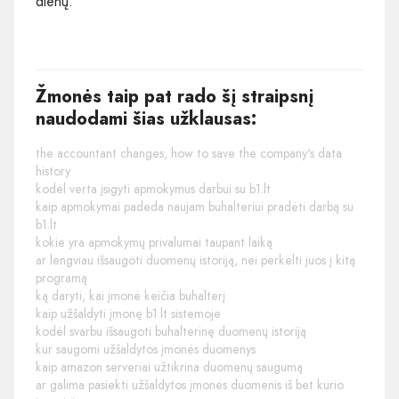
dienų.
Žmonės taip pat rado šį straipsnį
naudodami šias užklausas:
the accountant changes, how to save the company's data
history
kodėl verta įsigyti apmokymus darbui su b1.lt
kaip apmokymai padeda naujam buhalteriui pradėti darbą su
b1.lt
kokie yra apmokymų privalumai taupant laiką
ar lengviau išsaugoti duomenų istoriją, nei perkelti juos į kitą
programą
ką daryti, kai įmonė keičia buhalterį
kaip užšaldyti įmonę b1.lt sistemoje
kodėl svarbu išsaugoti buhalterinę duomenų istoriją
kur saugomi užšaldytos įmonės duomenys
kaip amazon serveriai užtikrina duomenų saugumą
ar galima pasiekti užšaldytos įmonės duomenis iš bet kurio