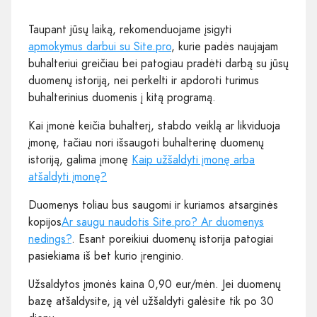
Taupant jūsų laiką, rekomenduojame įsigyti
apmokymus darbui su Site.pro
, kurie padės naujajam
buhalteriui greičiau bei patogiau pradėti darbą su jūsų
duomenų istoriją, nei perkelti ir apdoroti turimus
buhalterinius duomenis į kitą programą.
Kai įmonė keičia buhalterį, stabdo veiklą ar likviduoja
įmonę, tačiau nori išsaugoti buhalterinę duomenų
istoriją, galima įmonę
Kaip užšaldyti įmonę arba
atšaldyti įmonę?
Duomenys toliau bus saugomi ir kuriamos atsarginės
kopijos
Ar saugu naudotis Site.pro? Ar duomenys
nedings?
. Esant poreikiui duomenų istorija patogiai
pasiekiama iš bet kurio įrenginio.
Užsaldytos įmonės kaina 0,90 eur/mėn. Jei duomenų
bazę atšaldysite, ją vėl užšaldyti galėsite tik po 30