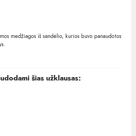
?
mos medžiagos iš sandėlio, kurios buvo panaudotos
ys.
audodami šias užklausas: