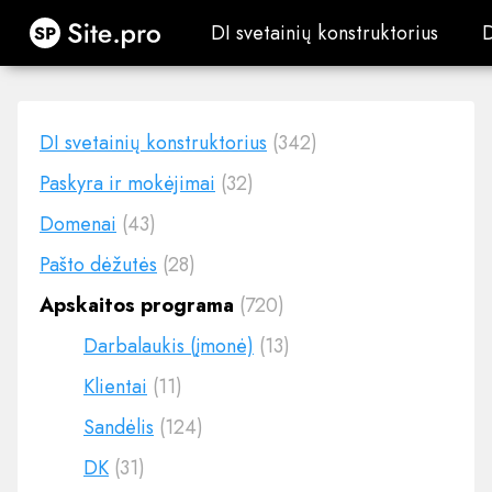
Site.pro
DI svetainių konstruktorius
DI svetainių konstruktorius
DI svetainių konstruktorius
(342)
Paskyra ir mokėjimai
(32)
Domenai
(43)
Pašto dėžutės
(28)
Apskaitos programa
(720)
Darbalaukis (įmonė)
(13)
Klientai
(11)
Sandėlis
(124)
DK
(31)