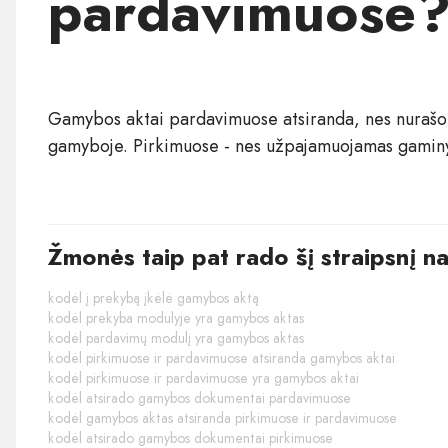
pardavimuose
Gamybos aktai pardavimuose atsiranda, nes nurašo
gamyboje. Pirkimuose - nes užpajamuojamas gamin
Žmonės taip pat rado šį straipsnį n
kodėl į prekybą įkėlė gamybos aktą
kodėl prekyba modulyje yra gamybos aktas
kodėl pardavimų modulį yra gamybos aktas
kodėl pirkimuose ir pardavimuose atsiranda gamybos aktai
kodėl pirkimuose ir pardavimuose yra gamybos aktai
kodėl atsirado gamybos dokumentai pardavimuose
kodėl gamybos aktas atsiranda pirkimuose ir pardavimuose
kodėl atsirado gamybos dokumentai pirkimuose