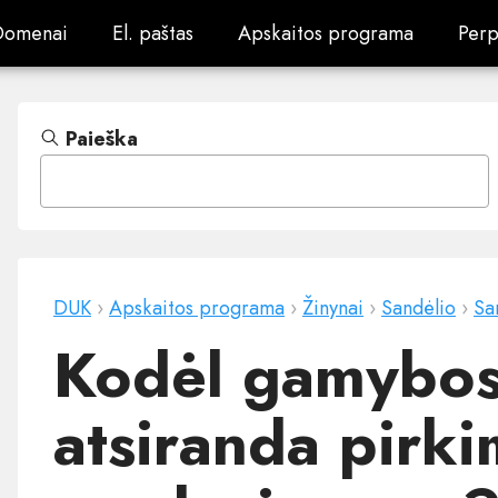
Domenai
El. paštas
Apskaitos programa
Perp
Domenai
El. paštas
Apskaitos programa
Perp
Paieška
DUK
›
Apskaitos programa
›
Žinynai
›
Sandėlio
›
Sa
Kodėl gamybos
atsiranda pirki