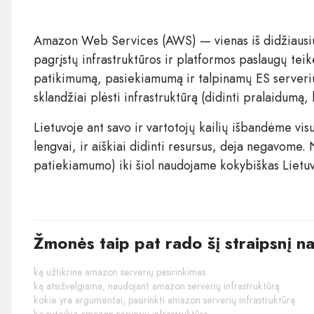
Amazon Web Services (AWS) — vienas iš didžiausių
pagrįstų infrastruktūros ir platformos paslaugų teik
patikimumą, pasiekiamumą ir talpinamų ES serveri
sklandžiai plėsti infrastruktūrą (didinti pralaidumą,
Lietuvoje ant savo ir vartotojų kailių išbandėme vis
lengvai, ir aiškiai didinti resursus, deja negavome.
patiekiamumo) iki šiol naudojame kokybiškas Lietuv
Žmonės taip pat rado šį straipsnį n
ką užtikrina amazon serverių pasirinkimas
ką atsižvelgiama, naudojant amazon serverių infrastruktūrą
kokie yra argumentai, pasirinkti amazon serverių infrastruktūrą