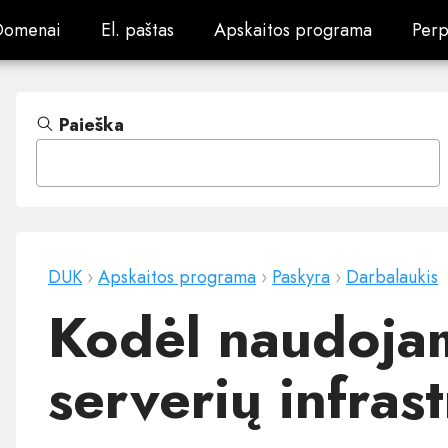
Domenai
El. paštas
Apskaitos programa
Perp
Domenai
El. paštas
Apskaitos programa
Perp
Paieška
DUK
›
Apskaitos programa
›
Paskyra
›
Darbalaukis
Kodėl naudoj
serverių infras