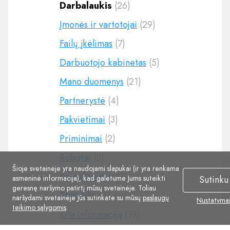
Darbalaukis
(26)
Įmonės ir vartotojai
(29)
Failų įkėlimas
(7)
Darbuotojo kabinetas
(5)
Mano duomenys
(21)
Partnerystė
(4)
Pakvietimai
(3)
Priminimai
(2)
Robotai
(5)
Šioje svetainėje yra naudojami slapukai (ir yra renkama
Konsultavimas
(7)
asmeninė informacija), kad galėtume Jums suteikti
Sutinku
geresnę naršymo patirtį mūsų svetainėje. Toliau
Statistika
(4)
naršydami svetainėje Jūs sutinkate su mūsų
paslaugų
Nustatyma
teikimo sąlygomis
.
Kita informacija
(19)