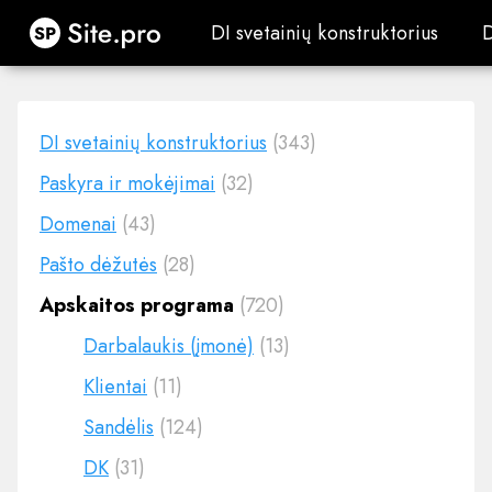
Site.pro
DI svetainių konstruktorius
DI svetainių konstruktorius
DI svetainių konstruktorius
(343)
Paskyra ir mokėjimai
(32)
Domenai
(43)
Pašto dėžutės
(28)
Apskaitos programa
(720)
Darbalaukis (įmonė)
(13)
Klientai
(11)
Sandėlis
(124)
DK
(31)