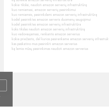
ką suteikia amazon serverių infrastruktūra
kokie tikslai, naudoti amazon serverių infrastruktūrą
kuo remiamasi, amazon serverių pasirinkimui
kuo remiamės, pasirinkdami amazon serverių infrastruktūrą
kodėl pasirinktas amazon serveris duomenų saugojimui
kodėl pasirinktas amazon serverių infrastruktūra
koks tikslas naudoti amazon serverių infrastruktūrą
kuo vadovaujamasi, renkantis amazon serverius
kokia priežastis, dėl kurios pasirenkame amazon serverių infrastruk
kas paskatino mus pasirinkti amazon serverius
ką lemia mūsų pasirinkimas naudoti amazon serverius
i