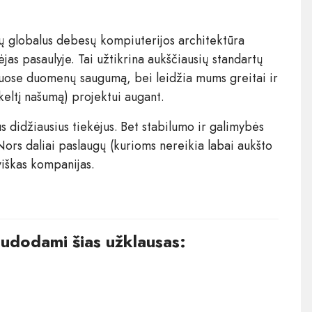
 globalus debesų kompiuterijos architektūra
ėjas pasaulyje. Tai užtikrina aukščiausių standartų
uose duomenų saugumą, bei leidžia mums greitai ir
 keltį našumą) projektui augant.
us didžiausius tiekėjus. Bet stabilumo ir galimybės
 Nors daliai paslaugų (kurioms nereikia labai aukšto
iškas kompanijas.
audodami šias užklausas: