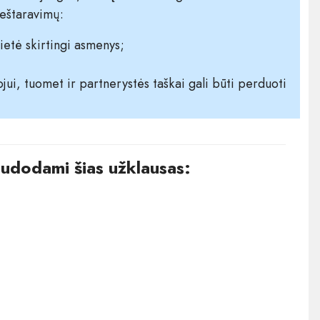
ieštaravimų:
ietė skirtingi asmenys;
i, tuomet ir partnerystės taškai gali būti perduoti
audodami šias užklausas: