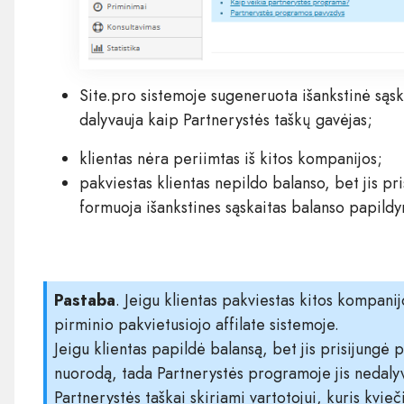
Site.pro sistemoje sugeneruota išankstinė sąsk
dalyvauja kaip Partnerystės taškų gavėjas;
klientas nėra periimtas iš kitos kompanijos;
pakviestas klientas nepildo balanso, bet jis pr
formuoja išankstines sąskaitas balanso papildy
Pastaba
. Jeigu klientas pakviestas kitos kompani
pirminio pakvietusiojo affilate sistemoje.
Jeigu klientas papildė balansą, bet jis prisijungė
nuorodą, tada Partnerystės programoje jis nedaly
Partnerystės taškai skiriami vartotojui, kuris kvie