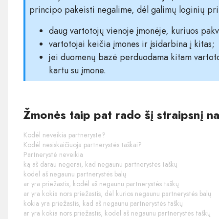
principo pakeisti negalime, dėl galimų loginių pr
daug vartotojų vienoje įmonėje, kuriuos pakv
vartotojai keičia įmones ir įsidarbina į kitas;
jei duomenų bazė perduodama kitam vartotoju
kartu su įmone.
Žmonės taip pat rado šį straipsnį n
Kodėl neveikia partnerystė?
Kodėl nesiskaičiuoja partnerystės taškai?
Partnerystė neveikia
ką aš darau negerai, kad negaunu partnerystės taškų
kodėl aš negaunu partnerystės balų
ar yra priežastis, kodėl aš negaunu partnerystės taškų
ar yra kokia nors priežastis, dėl kurios negaunu partnerystės balų
kokia yra priežastis, kad aš negaunu partnerystės taškų
ar yra kokia nors priežastis, kodėl aš negaunu partnerystės taškų