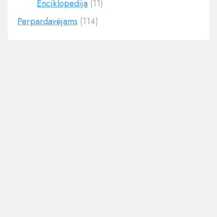
Enciklopedija
(11)
Perpardavėjams
(114)