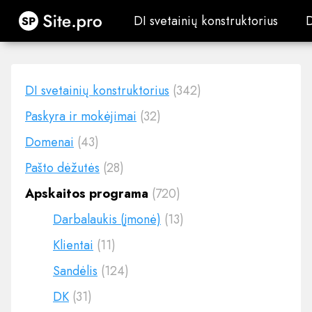
Site.pro
DI svetainių konstruktorius
DI svetainių konstruktorius
DI svetainių konstruktorius
(342)
Paskyra ir mokėjimai
(32)
Domenai
(43)
Pašto dėžutės
(28)
Apskaitos programa
(720)
Darbalaukis (įmonė)
(13)
Klientai
(11)
Sandėlis
(124)
DK
(31)