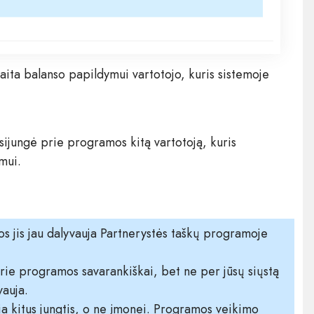
aita balanso papildymui vartotojo, kuris sistemoje
isijungė prie programos kitą vartotoją, kuris
mui.
jos jis jau dalyvauja Partnerystės taškų programoje
 prie programos savarankiškai, bet ne per jūsų siųstą
vauja.
čia kitus jungtis, o ne įmonei. Programos veikimo