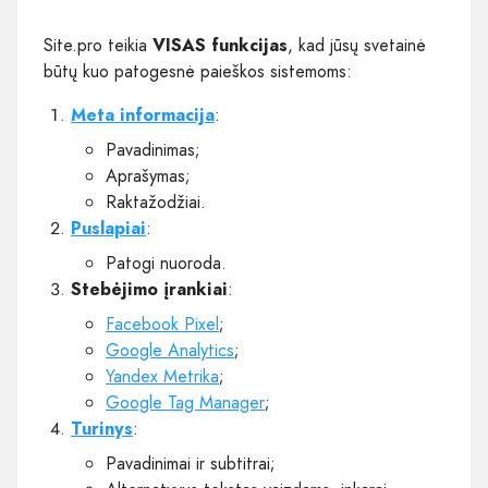
Site.pro teikia
VISAS funkcijas
, kad jūsų svetainė
būtų kuo patogesnė paieškos sistemoms:
Meta informacija
:
Pavadinimas;
Aprašymas;
Raktažodžiai.
Puslapiai
:
Patogi nuoroda.
Stebėjimo įrankiai
:
Facebook Pixel
;
Google Analytics
;
Yandex Metrika
;
Google Tag Manager
;
Turinys
:
Pavadinimai ir subtitrai;