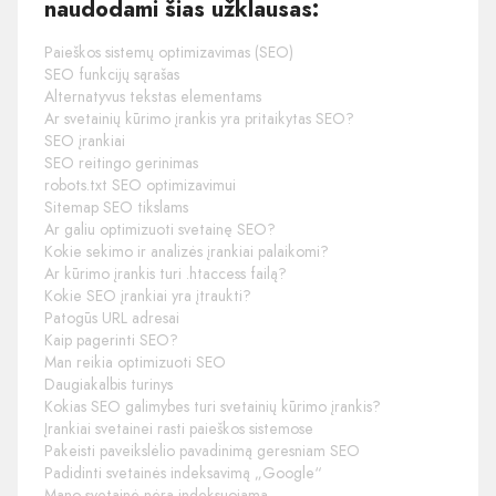
naudodami šias užklausas:
Paieškos sistemų optimizavimas (SEO)
SEO funkcijų sąrašas
Alternatyvus tekstas elementams
Ar svetainių kūrimo įrankis yra pritaikytas SEO?
SEO įrankiai
SEO reitingo gerinimas
robots.txt SEO optimizavimui
Sitemap SEO tikslams
Ar galiu optimizuoti svetainę SEO?
Kokie sekimo ir analizės įrankiai palaikomi?
Ar kūrimo įrankis turi .htaccess failą?
Kokie SEO įrankiai yra įtraukti?
Patogūs URL adresai
Kaip pagerinti SEO?
Man reikia optimizuoti SEO
Daugiakalbis turinys
Kokias SEO galimybes turi svetainių kūrimo įrankis?
Įrankiai svetainei rasti paieškos sistemose
Pakeisti paveikslėlio pavadinimą geresniam SEO
Padidinti svetainės indeksavimą „Google“
Mano svetainė nėra indeksuojama