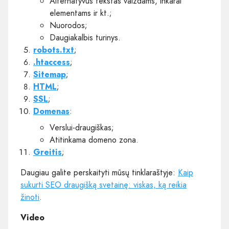
Alternatyvus tekstas vaizdams, inkarai
elementams ir kt.;
Nuorodos;
Daugiakalbis turinys.
robots.txt
;
.htaccess
;
Sitemap
;
HTML
;
SSL
;
Domenas
:
Verslui-draugiškas;
Atitinkama domeno zona.
Greitis
;
Daugiau galite perskaityti mūsų tinklaraštyje:
Kaip
sukurti SEO draugišką svetainę: viskas, ką reikia
žinoti
.
Video