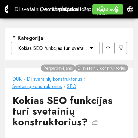
$
$
Site.pro
DI svetainių konstruktorius
Domenai
El. paštas
Apskaitos programa
Perpardavėjams„White
Prisijungti
Mokymasis
Lietu
DI svetainių konstruktorius
Domenai
El. paštas
Apskaitos programa
Perpardavėjams
Mokymasis
Registruotis
Registruotis
„WHITE LABEL“
Kategorija
Kokias SEO funkcijas turi svetainių konstruktorius?
Perpardavėjams
DI svetainių konstruktorius
DUK
›
DI svetainių konstruktorius
›
Svetainių konstruktorius
›
SEO
Kokias SEO funkcijas
turi svetainių
konstruktorius?