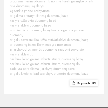
programa nesinaudosime tik norime turėti galimybę prieiti
prie duomenų, ką daryti
ką reiškia įmonė archyvuota
ar galima atstatyti ištrintą duomenų bazę
kas yra užšaldyta duomenų bazė
kas yra aktyvi duomenų bazė
ar užšaldžius duomenų bazę turi prieiga prie įmonės
duomenų
ar galiu savarankiškai užšaldyti/atšaldyti duomenų bazę
ar duomenų bazės ištrynimas yra mokamas
ar archyvuotos įmonės duomenys saugomi serveryje
kas yra aktyvi db
per kiek laiko galima atkurti ištrintą duomenų bazę
per kiek laiko galima atkurti ištrintą duomenų db
kada yra perkeliama į archyvą duomenų bazė
ar galiu kreiptis, kad suarchyvuotumėte duomenų bazę
Kopijuoti URL