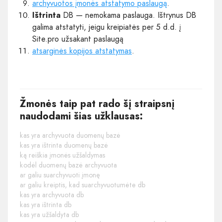
archyvuotos įmonės atstatymo paslaugą
.
Ištrinta
DB — nemokama paslauga. Ištrynus DB
galima atstatyti, jeigu kreipiatės per 5 d.d. į
Site.pro užsakant paslaugą
atsarginės kopijos atstatymas
.
Žmonės taip pat rado šį straipsnį
naudodami šias užklausas:
kas yra archyvuota duomenų bazė
kas yra ištrinta duomenų bazė
ką reiškia įmonės užšaldymas
kodėl duomenų bazė archyvuota
ar galiu suarchyvuoti įmonę
ar galiu kreiptis, kad suarchyvuotumėte db
kas yra archyvuota db
kas yra ištrinta db
kas yra užšaldyta db