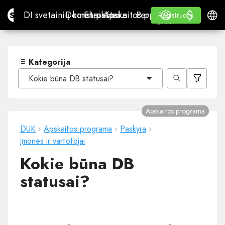
$
$
Site.pro
DI svetainių konstruktorius
Domenai
El. paštas
Apskaitos programa
Perpardavėjams„White
Prisijungti
Mokymasis
Lietu
DI svetainių konstruktorius
Domenai
El. paštas
Apskaitos programa
Perpardavėjams
Mokymasis
Registruotis
Registruotis
„WHITE LABEL“
Kategorija
Kokie būna DB statusai?
Apskaitos programa
DUK
›
Apskaitos programa
›
Paskyra
›
Įmonės ir vartotojai
Kokie būna DB
statusai?