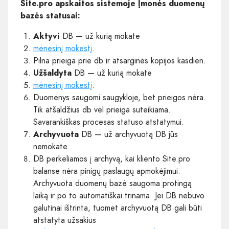
Site.pro apskaitos sistemoje Įmonės duomenų
bazės statusai:
Aktyvi
DB — už kurią mokate
mėnesinį mokestį
.
Pilna prieiga prie db ir atsarginės kopijos kasdien.
Užšaldyta
DB — už kurią mokate
mėnesinį mokestį
.
Duomenys saugomi saugykloje, bet prieigos nėra.
Tik atšaldžius db vėl prieiga suteikiama.
Savarankiškas procesas statuso atstatymui.
Archyvuota
DB — už archyvuotą DB jūs
nemokate.
DB perkeliamos į archyvą, kai kliento Site.pro
balanse nėra pinigų paslaugų apmokėjimui.
Archyvuota duomenų bazė saugoma protingą
laiką ir po to automatiškai trinama. Jei DB nebuvo
galutinai ištrinta, tuomet archyvuotą DB gali būti
atstatyta užsakius