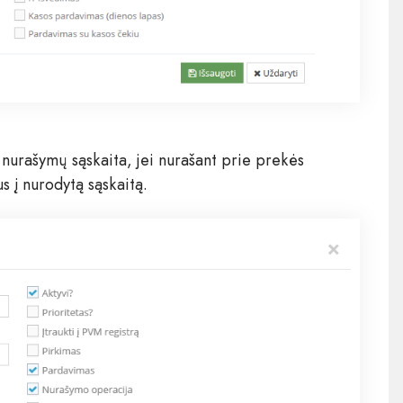
 nurašymų sąskaita, jei nurašant prie prekės
s į nurodytą sąskaitą.