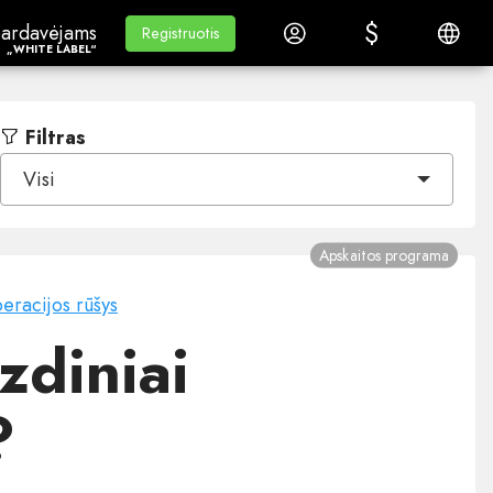
$
$
ardavėjams„White Label“
Mokymasis
Prisijungti
Lietuvi
ardavėjams
Mokymasis
Registruotis
Registruotis
„WHITE LABEL“
Filtras
Visi
Apskaitos programa
eracijos rūšys
zdiniai
?