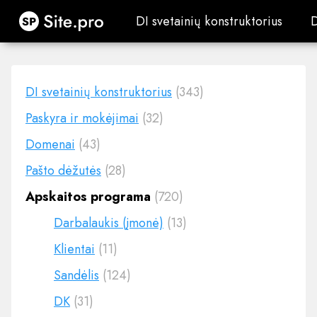
Site.pro
DI svetainių konstruktorius
DI svetainių konstruktorius
DI svetainių konstruktorius
(343)
Paskyra ir mokėjimai
(32)
Domenai
(43)
Pašto dėžutės
(28)
Apskaitos programa
(720)
Darbalaukis (įmonė)
(13)
Klientai
(11)
Sandėlis
(124)
DK
(31)