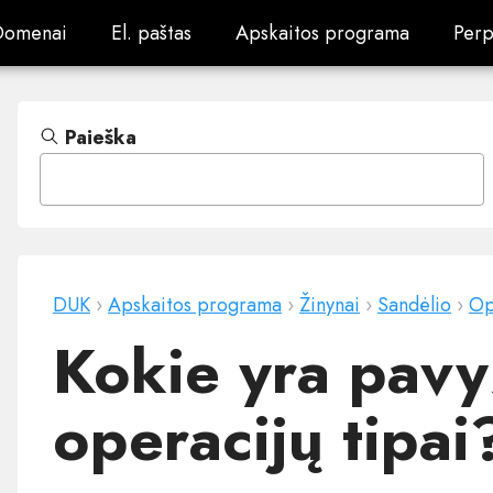
Domenai
El. paštas
Apskaitos programa
Perp
Domenai
El. paštas
Apskaitos programa
Perp
Paieška
DUK
›
Apskaitos programa
›
Žinynai
›
Sandėlio
›
Op
Kokie yra pavy
operacijų tipai