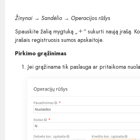
Žinynai → Sandėlio → Operacijos rūšys
Spauskite žalią mygtuką „
“ sukurti naują įrašą. K
įrašais registruosis sumos apskaitoje.
Pirkimo grąžinimas
Jei grąžinama tik paslauga ar pritaikoma nuola