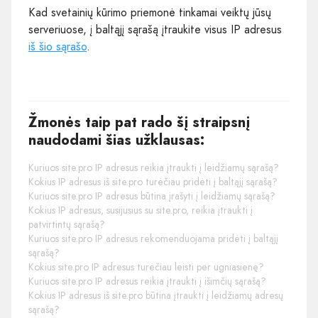
Kad svetainių kūrimo priemonė tinkamai veiktų jūsų
serveriuose, į baltąjį sąrašą įtraukite visus IP adresus
iš šio sąrašo
.
Žmonės taip pat rado šį straipsnį
naudodami šias užklausas:
Kuriuos site.pro IP adresus reikia įtraukti į leidžiamų sąrašą?
Kokius IP adresus iš site.pro turėčiau pridėti į baltąjį sąrašą?
Kuriuos site.pro IP adresus būtina įrašyti į leidžiamų sąrašą?
Kokius IP adresus, susijusius su site.pro, reikia įtraukti į
patvirtintų sąrašą?
Kuriuos site.pro IP adresus rekomenduojama pridėti į baltąjį
sąrašą?
Kokius site.pro IP adresus turėčiau leisti per ugniasienę?
Kuriuos site.pro IP adresus reikia įtraukti į išimčių sąrašą?
Kokius IP adresus iš site.pro būtina įtraukti į leidžiamų adresų
sąrašą?