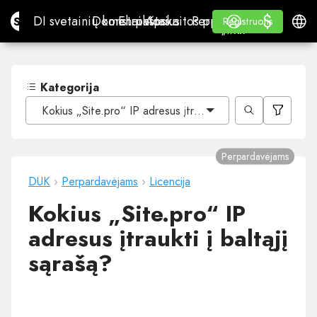
$
$
Site.pro
DI svetainių konstruktorius
Domenai
El. paštas
Apskaitos programa
Perpardavėjams„White
Prisijungti
Mokymasis
Lietu
DI svetainių konstruktorius
Domenai
El. paštas
Apskaitos programa
Perpardavėjams
Mokymasis
Registruotis
Registruotis
„WHITE LABEL“
Kategorija
Kokius „Site.pro“ IP adresus įtraukti į baltąjį sąrašą?
Perpardavėjams
DUK
›
Perpardavėjams
›
Licencija
Kokius „Site.pro“ IP
adresus įtraukti į baltąjį
sąrašą?