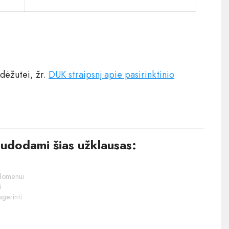
dėžutei, žr.
DUK straipsnį apie pasirinktinio
audodami šias užklausas:
 domenui
i
agerinti