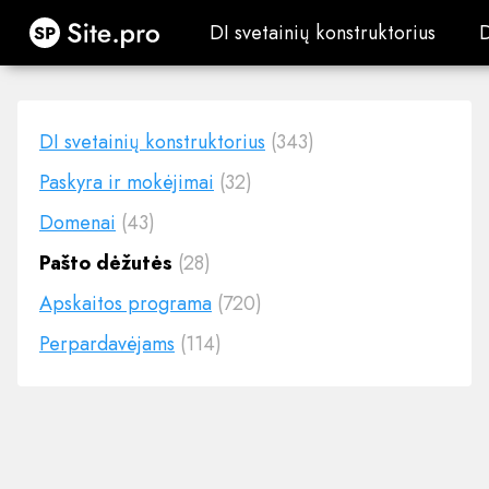
Site.pro
DI svetainių konstruktorius
DI svetainių konstruktorius
DI svetainių konstruktorius
(343)
Paskyra ir mokėjimai
(32)
Domenai
(43)
Pašto dėžutės
(28)
Apskaitos programa
(720)
Perpardavėjams
(114)