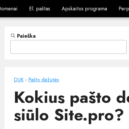
Domenai
El. paštas
Apskaitos programa
Perp
Domenai
El. paštas
Apskaitos programa
Perp
Paieška
DUK
›
Pašto dėžutės
Kokius pašto d
siūlo Site.pro?