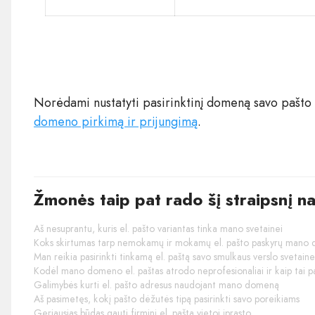
Norėdami nustatyti pasirinktinį domeną savo pašto 
domeno pirkimą ir prijungimą
.
Žmonės taip pat rado šį straipsnį n
Aš nesuprantu, kuris el. pašto variantas tinka mano svetainei
Koks skirtumas tarp nemokamų ir mokamų el. pašto paskyrų mano
Man reikia pasirinkti tinkamą el. paštą savo smulkaus verslo svetaine
Kodėl mano domeno el. paštas atrodo neprofesionaliai ir kaip tai p
Galimybės kurti el. pašto adresus naudojant mano domeną
Aš pasimetęs, kokį pašto dėžutės tipą pasirinkti savo poreikiams
Geriausias būdas gauti firminį el. paštą vietoj įprasto