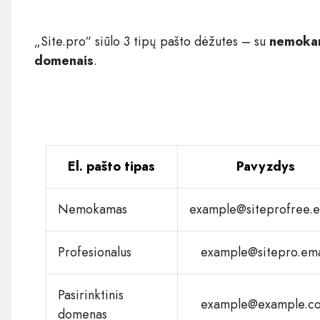
„Site.pro“ siūlo 3 tipų pašto dėžutes – su
nemoka
domenais
.
El. pašto tipas
Pavyzdys
Nemokamas
example@siteprofree.e
Profesionalus
example@sitepro.ema
Pasirinktinis
example@example.c
domenas