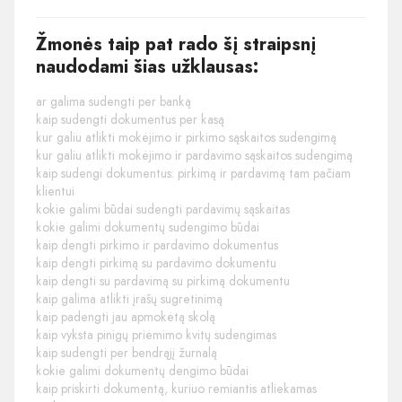
Žmonės taip pat rado šį straipsnį
naudodami šias užklausas:
ar galima sudengti per banką
kaip sudengti dokumentus per kasą
kur galiu atlikti mokėjimo ir pirkimo sąskaitos sudengimą
kur galiu atlikti mokėjimo ir pardavimo sąskaitos sudengimą
kaip sudengi dokumentus: pirkimą ir pardavimą tam pačiam
klientui
kokie galimi būdai sudengti pardavimų sąskaitas
kokie galimi dokumentų sudengimo būdai
kaip dengti pirkimo ir pardavimo dokumentus
kaip dengti pirkimą su pardavimo dokumentu
kaip dengti su pardavimą su pirkimą dokumentu
kaip galima atlikti įrašų sugretinimą
kaip padengti jau apmokėtą skolą
kaip vyksta pinigų priėmimo kvitų sudengimas
kaip sudengti per bendrąjį žurnalą
kokie galimi dokumentų dengimo būdai
kaip priskirti dokumentą, kuriuo remiantis atliekamas