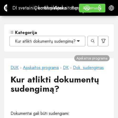
$
$
Site.pro
DI svetainių konstruktorius
Domenai
El. paštas
Apskaitos programa
Perpardavėjams„White
Prisijungti
Mokymasis
Lietu
DI svetainių konstruktorius
Domenai
El. paštas
Apskaitos programa
Perpardavėjams
Mokymasis
Registruotis
Registruotis
„WHITE LABEL“
Kategorija
Kur atlikti dokumentų sudengimą?
Apskaitos programa
DUK
›
Apskaitos programa
›
DK
›
Dok. sudengimas
Kur atlikti dokumentų
sudengimą?
Dokumentai gali būti sudengiami: