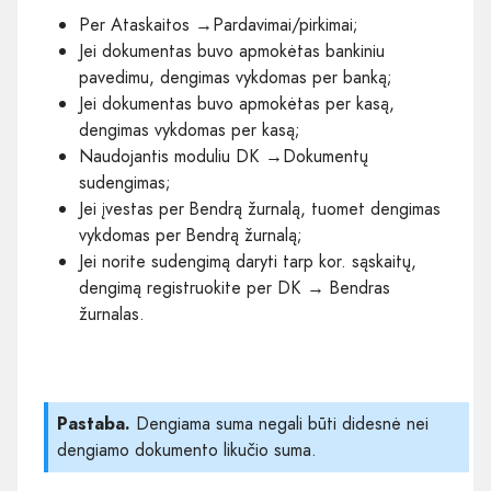
Per Ataskaitos
→
Pardavimai/pirkimai
;
Jei dokumentas buvo apmokėtas bankiniu
pavedimu, dengimas vykdomas per
banką
;
Jei dokumentas buvo apmokėtas per kasą,
dengimas vykdomas per
kasą
;
Naudojantis moduliu DK
→
Dokumentų
sudengimas
;
Jei įvestas per Bendrą žurnalą, tuomet dengimas
vykdomas per
Bendrą žurnalą
;
Jei norite sudengimą daryti tarp kor. sąskaitų,
dengimą registruokite per DK →
Bendras
žurnalas
.
Pastaba.
Dengiama suma negali būti didesnė nei
dengiamo dokumento likučio suma.