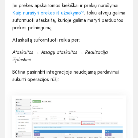
Jei prekės apskaitomos kiekiškai ir prekių nurašymai
Kaip nurašyti prekes iš užsakymo?
, tokiu atveju galima
suformuoti ataskaitą, kurioje galima matyti parduotos
prekės pelningumą.
Ataskaitą suformtuoti reikia per:
Ataskaitos → Atsagų ataskaitos → Realizacija
išplėstinė
Būtina pasirinkti integracijoje naudojamą pardavimui
sukurti operacijos rūšį: