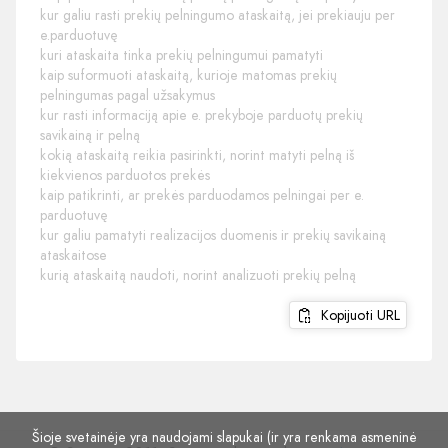
kur galiu rasti prekių pelningumo ataskaitą, jei prekiauju per
e.parduotuvę
kuri ataskaita tinka prekių pelningumui pamatyti
kaip suformuoti ataskaitą, kurioje matomas prekių
pelningumas pagal užsakymus
kur rasti informaciją apie e. prekyboje parduotų prekių
savikainą ir pelną
kokią ataskaitą reikia pasirinkti, norint matyti pelną iš
kiekvienos parduotos prekės
kaip patikrinti, ar prekės parduodamos pelningai per e.
parduotuvę
kur galiu pamatyti realizacijos duomenis ir prekių savikainą
ataskaitose
kurią ataskaitą naudoti, norint analizuoti prekių pelną
Kopijuoti URL
Šioje svetainėje yra naudojami slapukai (ir yra renkama asmeninė