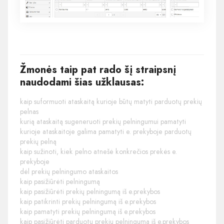
Žmonės taip pat rado šį straipsnį
naudodami šias užklausas:
kaip suformuoti ataskaitą kurioje būtų matyti parduotų prekių
pelnas
kurią ataskaitą sugeneruoti prekių pelningumui pamatyti
kurioje ataskaitoje galima pamatyti e. prekyboje parduotų
prekių pelną
kaip sužinoti, kiek pelno atnešė konkrečios prekės e.
prekyboje
dėl prekių pelningumo ataskaitos
kaip pasižiūrėti pelningumą
kaip pasižiūrėti prekių pelningumą iš e.prekybos
kaip patikrinti prekių pelningumą iš e.prekybos
kaip pamatyti prekių pelningumą iš e.prekybos
kaip pasižiūrėti parduotų prekių pelningumą iš e.prekybos