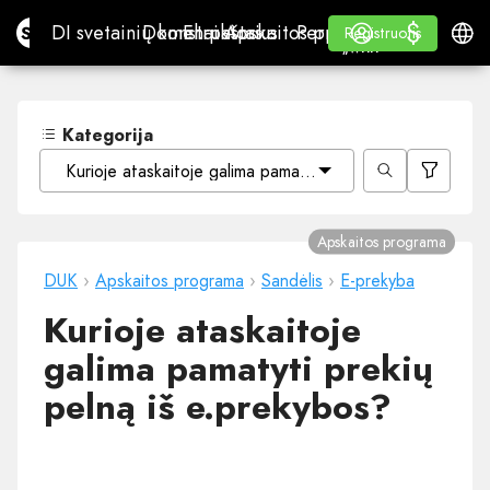
$
$
Site.pro
DI svetainių konstruktorius
Domenai
El. paštas
Apskaitos programa
Perpardavėjams„White
Prisijungti
Mokymasis
Lietu
DI svetainių konstruktorius
Domenai
El. paštas
Apskaitos programa
Perpardavėjams
Mokymasis
Registruotis
Registruotis
„WHITE LABEL“
Kategorija
Kurioje ataskaitoje galima pamatyti prekių pelną iš e.pre
Apskaitos programa
DUK
›
Apskaitos programa
›
Sandėlis
›
E-prekyba
Kurioje ataskaitoje
galima pamatyti prekių
pelną iš e.prekybos?