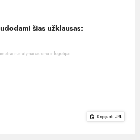
audodami šias užklausas:
ametrai nustatymai sistema ir logotipai.
Kopijuoti URL