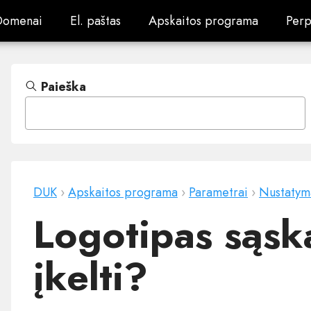
Domenai
El. paštas
Apskaitos programa
Perp
Domenai
El. paštas
Apskaitos programa
Perp
Paieška
DUK
›
Apskaitos programa
›
Parametrai
›
Nustatym
Logotipas sąska
įkelti?