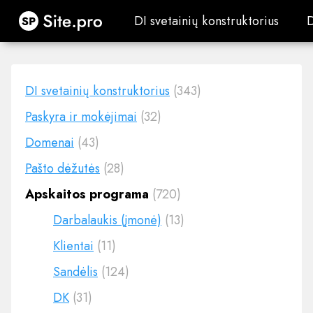
Site.pro
DI svetainių konstruktorius
DI svetainių konstruktorius
DI svetainių konstruktorius
(343)
Paskyra ir mokėjimai
(32)
Domenai
(43)
Pašto dėžutės
(28)
Apskaitos programa
(720)
Darbalaukis (įmonė)
(13)
Klientai
(11)
Sandėlis
(124)
DK
(31)