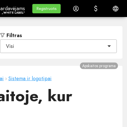
$
$
ardavėjams„White Label“
Mokymasis
Prisijungti
Lietuvi
ardavėjams
Mokymasis
Registruotis
Registruotis
„WHITE LABEL“
Filtras
Visi
Apskaitos programa
ai
›
Sistema ir logotipai
itoje, kur