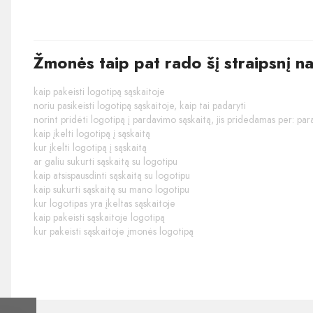
Žmonės taip pat rado šį straipsnį n
kaip pakeisti logotipą sąskaitoje
noriu pasikeisti logotipą sąskaitoje, kaip tai padaryti
norint pridėti logotipą į pardavimo sąskaitą, jis pridedamas per: par
kaip įkelti logotipą į sąskaitą
kur įkelti logotipą į sąskaitą
ar galiu sukurti sąskaitą su logotipu
kaip atsispausdinti sąskaitą su logotipu
kaip sukurti sąskaitą su mano logotipu
kur logotipas yra įkeltas sąskaitoje
kaip pakeisti sąskaitoje logotipą
kur pakeisti sąskaitoje įmonės logotipą