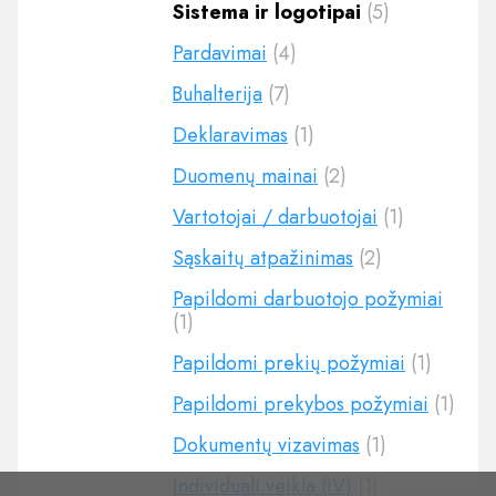
Sistema ir logotipai
(5)
Pardavimai
(4)
Buhalterija
(7)
Deklaravimas
(1)
Duomenų mainai
(2)
Vartotojai / darbuotojai
(1)
Sąskaitų atpažinimas
(2)
Papildomi darbuotojo požymiai
(1)
Papildomi prekių požymiai
(1)
Papildomi prekybos požymiai
(1)
Dokumentų vizavimas
(1)
Individuali veikla (IV)
(1)