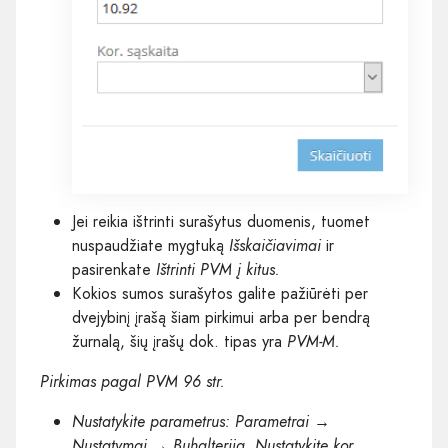
Jei reikia ištrinti surašytus duomenis, tuomet
nuspaudžiate mygtuką
Išskaičiavimai
ir
pasirenkate
Ištrinti PVM į kitus.
Kokios sumos surašytos galite pažiūrėti per
dvejybinį įrašą šiam pirkimui arba per bendrą
žurnalą, šių įrašų dok. tipas yra
PVM-M.
Pirkimas pagal PVM 96 str.
Nustatykite parametrus: Parametrai →
Nustatymai → Buhalterija. Nustatykite kor.