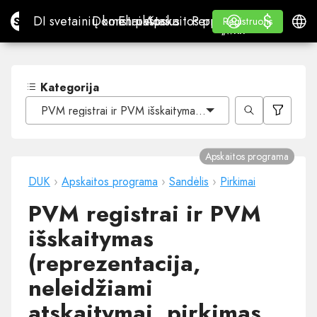
$
$
Site.pro
DI svetainių konstruktorius
Domenai
El. paštas
Apskaitos programa
Perpardavėjams„White
Prisijungti
Mokymasis
Lietu
DI svetainių konstruktorius
Domenai
El. paštas
Apskaitos programa
Perpardavėjams
Mokymasis
Registruotis
Registruotis
„WHITE LABEL“
Kategorija
PVM registrai ir PVM išskaitymas (reprezentacija, neleidži
Apskaitos programa
DUK
›
Apskaitos programa
›
Sandėlis
›
Pirkimai
PVM registrai ir PVM
išskaitymas
(reprezentacija,
neleidžiami
atskaitymai, pirkimas