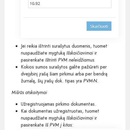
Jei reikia ištrinti surašytus duomenis, tuomet
nuspaudžiate mygtuką
Išskaičiavimai
ir
pasirenkate
Ištrinti PVM neleidžiamus
.
Kokios sumos surašytos galite pažiūrėti per
dvejybinį įrašą šiam pirkimui arba per bendrą
žurnalą, šių įrašų dok. tipas yra
PVM-N.
Mišrūs atskaitymai
Užregistruojamas pirkimo dokumentas.
Kai dokumentas užregistruotas, tuomet
nuspaudžiate mygtuką
Išskaičiavimai
ir
pasirenkate
Iš PVM į kitas
: