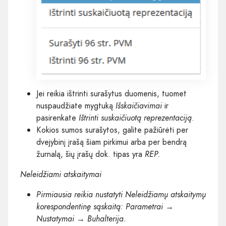
Jei reikia ištrinti surašytus duomenis, tuomet
nuspaudžiate mygtuką
Išskaičiavimai
ir
pasirenkate
Ištrinti suskaičiuotą reprezentaciją
.
Kokios sumos surašytos, galite pažiūrėti per
dvejybinį įrašą šiam pirkimui arba per bendrą
žurnalą, šių įrašų dok. tipas yra
REP.
Neleidžiami atskaitymai
Pirmiausia reikia nustatyti Neleidžiamų atskaitymų
korespondentinę sąskaitą: Parametrai →
Nustatymai →
Buhalterija
.