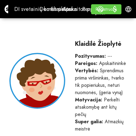
$
$
Site.pro
DI svetainių konstruktorius
Domenai
El. paštas
Apskaitos programa
Perpardavėjams„White
Prisijungti
Mokymasis
Lietu
DI svetainių konstruktorius
Domenai
El. paštas
Apskaitos programa
Perpardavėjams
Mokymasis
Registruotis
Registruotis
„WHITE LABEL“
Klaidilė Žioplytė
Pozityvumas:
---
Pareigos:
Apskaitininkė
Vertybės:
Sprendimus
priima viršininkas, tvarko
tik popieriukus, neturi
nuomonės, (geria vyną)
Motyvacija:
Perkelti
atsakomybę ant kitų
pečių
Super galia:
Atmazkių
meistrė