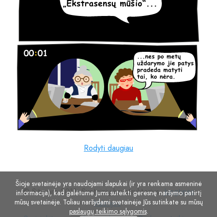
Rodyti daugiau
Šioje svetainėje yra naudojami slapukai (ir yra renkama asmeninė
© Site.pro 2011. Svetainių konstruktorius.
Jungtinės
informacija), kad galėtume Jums suteikti geresnę naršymo patirtį
mūsų svetainėje. Toliau naršydami svetainėje Jūs sutinkate su mūsų
Valstijos
.
paslaugų teikimo sąlygomis
.