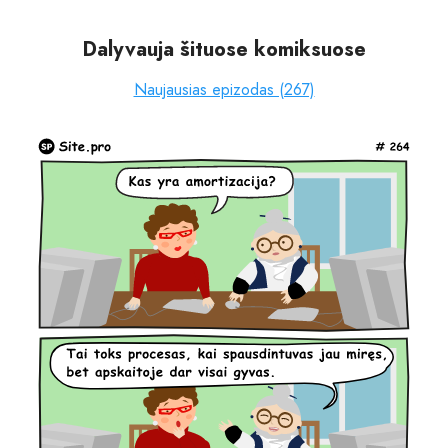
Dalyvauja šituose komiksuose
Naujausias epizodas (267)