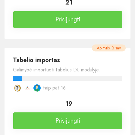
21
Prisijungti
Apimtis: 3 sav
Tabelio importas
Galimybė importuoti tabelius DU modulyje.
taip pat 16
19
Prisijungti