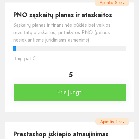
Apimtis: 8 sav
PNO sąskaitų planas ir ataskaitos
Sąskaitų planas ir finansinės būklės bei veiklos
rezultatų ataskaitos, pritaikytos PNO (pelnos
nesiekiantiems juridiniams asmenims).
taip pat 5
5
Prisijungti
Apimtis: 1 sav
Prestashop įskiepio atnaujinimas