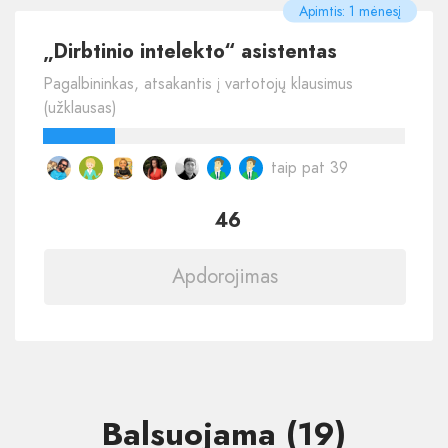
Apimtis: 1 mėnesį
„Dirbtinio intelekto“ asistentas
Pagalbininkas, atsakantis į vartotojų klausimus
(užklausas)
taip pat 39
46
Apdorojimas
Balsuojama (19)