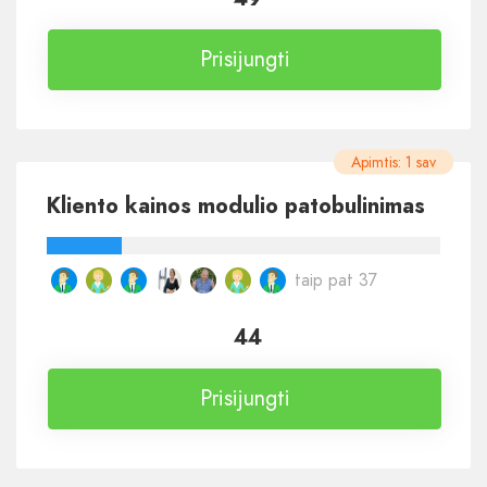
Prisijungti
Apimtis: 1 sav
Kliento kainos modulio patobulinimas
taip pat 37
44
Prisijungti