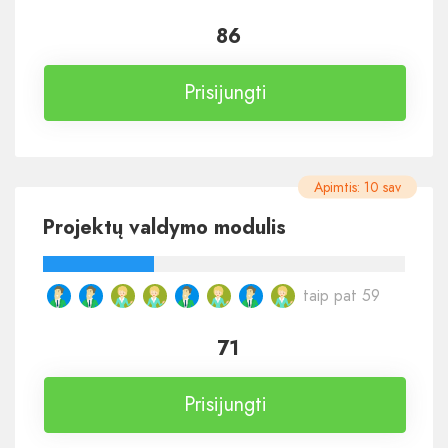
86
Prisijungti
Apimtis: 10 sav
Projektų valdymo modulis
taip pat 59
71
Prisijungti