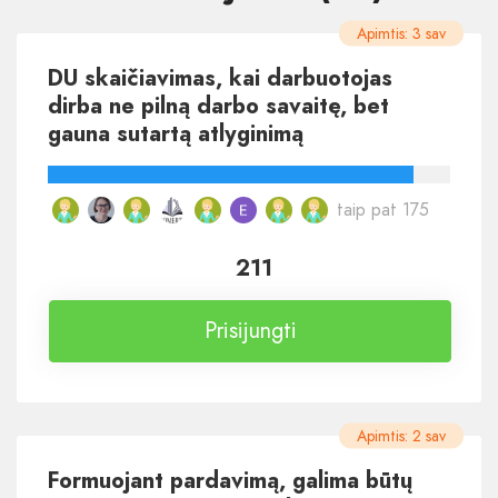
Apimtis: 3 sav
DU skaičiavimas, kai darbuotojas
dirba ne pilną darbo savaitę, bet
gauna sutartą atlyginimą
taip pat 175
211
Prisijungti
Apimtis: 2 sav
Formuojant pardavimą, galima būtų