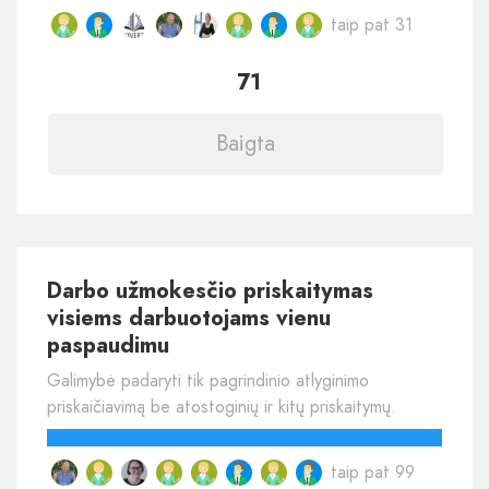
taip pat 31
71
Baigta
Darbo užmokesčio priskaitymas
visiems darbuotojams vienu
paspaudimu
Galimybė padaryti tik pagrindinio atlyginimo
priskaičiavimą be atostoginių ir kitų priskaitymų.
taip pat 99