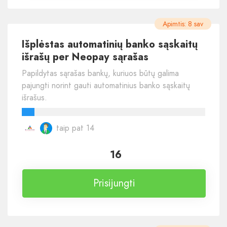
Apimtis: 8 sav
Išplėstas automatinių banko sąskaitų
išrašų per Neopay sąrašas
Papildytas sąrašas bankų, kuriuos būtų galima
pajungti norint gauti automatinius banko sąskaitų
išrašus.
taip pat 14
16
Prisijungti