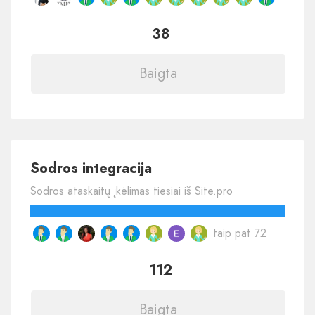
38
Baigta
Sodros integracija
Sodros ataskaitų įkėlimas tiesiai iš Site.pro
taip pat 72
112
Baigta