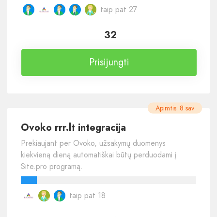
taip pat 27
32
Prisijungti
Apimtis: 8 sav
Ovoko rrr.lt integracija
Prekiaujant per Ovoko, užsakymų duomenys
kiekvieną dieną automatiškai būtų perduodami į
Site.pro programą.
taip pat 18