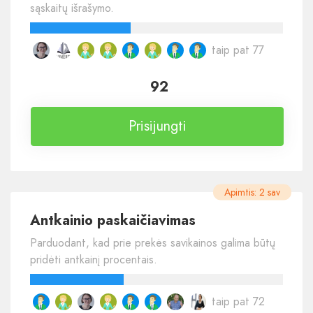
sąskaitų išrašymo.
taip pat 77
92
Prisijungti
Apimtis: 2 sav
Antkainio paskaičiavimas
Parduodant, kad prie prekės savikainos galima būtų
pridėti antkainį procentais.
taip pat 72