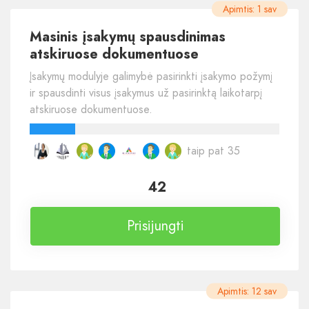
Apimtis: 1 sav
Masinis įsakymų spausdinimas
atskiruose dokumentuose
Įsakymų modulyje galimybė pasirinkti įsakymo požymį
ir spausdinti visus įsakymus už pasirinktą laikotarpį
atskiruose dokumentuose.
taip pat 35
42
Prisijungti
Apimtis: 12 sav