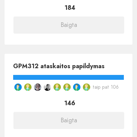
184
Baigta
GPM312 ataskaitos papildymas
taip pat 106
146
Baigta