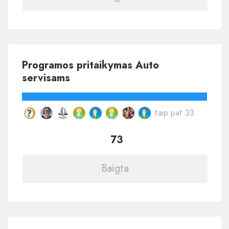
Programos pritaikymas Auto
servisams
taip pat 33
73
Baigta