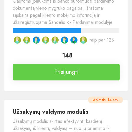
Gautoms įplaukoms iš banko suformuoti pardavimo
dokumentą vieno mygtuko pagalba. Išrašoma
sąskaita pagal kliento mokėjimo informciją ir
užsiregistruojama Sandėlis -> Pardavimai modulyje.
taip pat 123
148
Prisijungti
Apimtis: 14 sav
Užsakymų valdymo modulis
Užsakymų modulis skirtas efektyvinti kasdienį
užsakymų iš klientų valdymą – nuo jų priėmimo iki