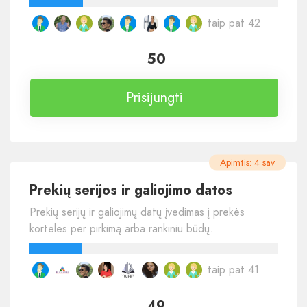
taip pat 42
50
Prisijungti
Apimtis: 4 sav
Prekių serijos ir galiojimo datos
Prekių serijų ir galiojimų datų įvedimas į prekės
korteles per pirkimą arba rankiniu būdų.
taip pat 41
49