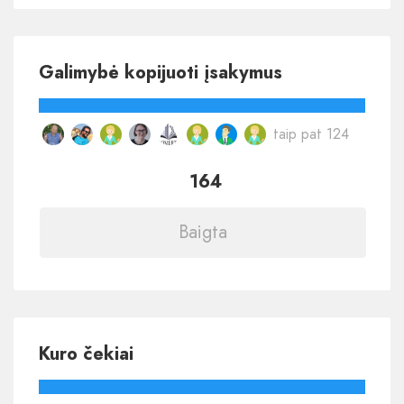
Galimybė kopijuoti įsakymus
taip pat 124
164
Baigta
Kuro čekiai