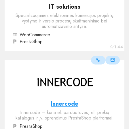
IT solutions
Specializuojamės elektroninės komercijos projektų
vystymo ir verslo procesų skaitmeninimo bei
automatizavimo srityse.
WooCommerce
PrestaShop
1.44
Innercode
Innercode — kuria el. parduotuves, el. prekių
katalogus ir įv. sprendimus PrestaShop platformai.
PrestaShop