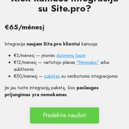
su Site.pro?
€65/mėnesį
Integracija
naujam Site.pro klientui
kainuoja:
€3/mėnesį — įmonės
duomenų bazė
€12/mėnesį — vartotojo planas
"Minimalus"
arba
aukštesnis
€50/mėnesį —
paketas
su neribotomis integracijomis
Jei jau turite integracijų paketą, šios
paslaugos
prijungimas yra nemokamas
.
Pradėkite naudoti