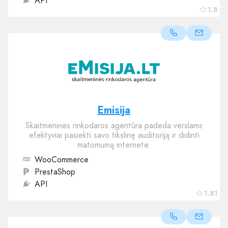
API
1.8
Emisija
Skaitmeninės rinkodaros agentūra padeda verslams
efektyviai pasiekti savo tikslinę auditoriją ir didinti
matomumą internete.
WooCommerce
PrestaShop
API
1.81