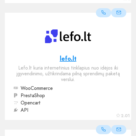
lefo.lt
Lefo.lt kuria internetinius tinklapius nuo idėjos iki
įgyvendinimo, užtikrindama pilną sprendimų paketą
verslui.
WooCommerce
PrestaShop
Opencart
API
2.01