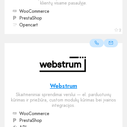
klientų visame pasaulyje.
WooCommerce
PrestaShop
Opencart
2
Webstrum
Skaitmeniniai sprendimai verslui — el. parduotuvių
kūrimas ir priežiūra, custom modulių kūrimas bei įvairios
integracijos.
WooCommerce
PrestaShop