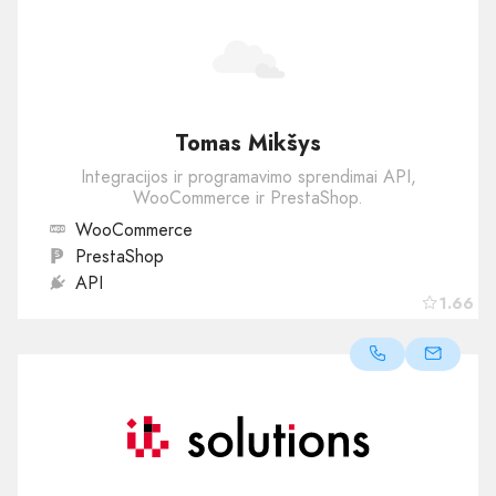
Tomas Mikšys
Integracijos ir programavimo sprendimai API,
WooCommerce ir PrestaShop.
WooCommerce
PrestaShop
API
1.66