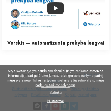
Play
Verskis — automatizuota prekyba lengvai
Šioje svetainėje yra naudojami slapukai (ir yra renkama asmeninė
© Site.pro 2011. Svetainių konstruktorius.
Jungtinės
informacija), kad galėtume Jums suteikti geresnę naršymo patirtį
mūsų svetainėje. Toliau naršydami svetainėje Jūs sutinkate su mūsų
Valstijos
.
paslaugų teikimo sąlygomis
.
Susisiekite
Paslaugų
Susisiekite su pardavimų skyriumi
Paslaugų teikimo
Sutinku
su
Privatumo
Slapukų
teikimo
sąlygos
Privatumo politika
Slapukų nustatymai
pardavimų
politika
nustatymai
sąlygos
Nustatymai
skyriumi