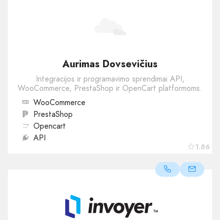
Aurimas Dovsevičius
Integracijos ir programavimo sprendimai API,
WooCommerce, PrestaShop ir OpenCart platformoms.
WooCommerce
PrestaShop
Opencart
API
1.86