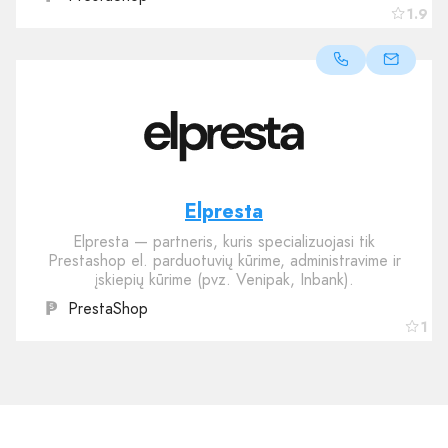
1.9
Elpresta
Elpresta — partneris, kuris specializuojasi tik
Prestashop el. parduotuvių kūrime, administravime ir
įskiepių kūrime (pvz. Venipak, Inbank).
PrestaShop
1