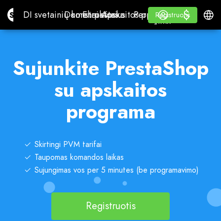
$
$
Site.pro
DI svetainių konstruktorius
Domenai
El. paštas
Apskaitos programa
Perpardavėjams„White
Prisijungti
Mokymasis
Lietu
DI svetainių konstruktorius
Domenai
El. paštas
Apskaitos programa
Perpardavėjams
Mokymasis
Registruotis
Registruotis
„WHITE LABEL“
Sujunkite PrestaShop
su apskaitos
programa
Skirtingi PVM tarifai
Taupomas komandos laikas
Sujungimas vos per 5 minutes (be programavimo)
Registruotis