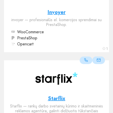
Invoyer
invoyer — profesionalūs el. komercijos sprendimai su
PrestaShop.
WooCommerce
PrestaShop
Opencart
1
Starflix
Starflix — rankų darbo svetainių kūrimo ir skaitmeninės
reklamos agentūra, galinti didžiuotis tūkstančiais