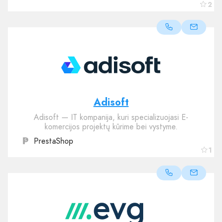
2
Adisoft
Adisoft — IT kompanija, kuri specializuojasi E-
komercijos projektų kūrime bei vystyme.
PrestaShop
1