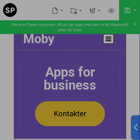
×
Dette er Demo versjonen. Alt du har laget med den vil bli tilbakestilt
etter 24 timer.
Moby
Dobbelklikk
for å
endre
bilde
Dobbelklikk
for
Apps for
å
endre
bilde
business
Kontakter