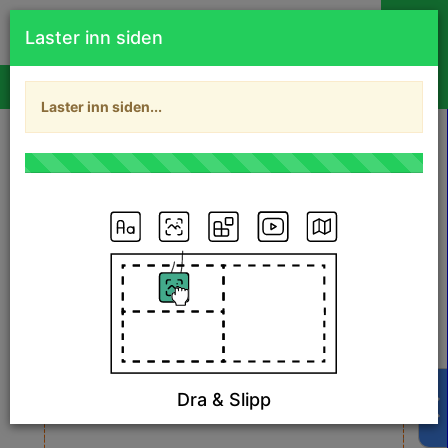
Laster inn siden
×
Dette er Demo versjonen. Alt du har laget med den vil bli tilbakestilt
Laster inn siden...
etter 24 timer.
Dobbelklikk for å endre bilde
Loretta
Dawson
Tekstforfatter