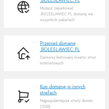
.BOLESLAWIEC.PL
Możesz zaparkować
Połącz
.BOLESLAWIEC.PL domenę we
swoją
wszystkich pakietach
domenę
.BOLESLAWIEC.PL
Przenieś domenę
.BOLESLAWIEC.PL
Przenieś
Darmowy limitowany kreator stron
domenę
internetowych
.BOLESLAWIEC.PL
Kup domenę w innych
strefach
Kup
Najpopularniejsze strefy domen
domenę
(1338)