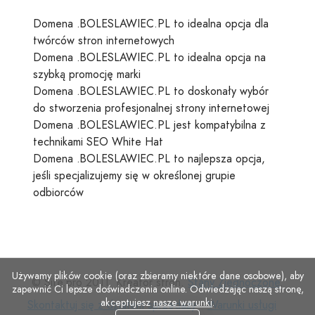
Domena .BOLESLAWIEC.PL to idealna opcja dla
twórców stron internetowych
Domena .BOLESLAWIEC.PL to idealna opcja na
szybką promocję marki
Domena .BOLESLAWIEC.PL to doskonały wybór
do stworzenia profesjonalnej strony internetowej
Domena .BOLESLAWIEC.PL jest kompatybilna z
technikami SEO White Hat
Domena .BOLESLAWIEC.PL to najlepsza opcja,
jeśli specjalizujemy się w określonej grupie
odbiorców
Używamy plików cookie (oraz zbieramy niektóre dane osobowe), aby
© Site.pro 2011. Kreator stron.
Stany Zjednoczone
.
zapewnić Ci lepsze doświadczenia online. Odwiedzając naszą stronę,
akceptujesz
nasze warunki
.
Skontaktuj
Warunki
Polity
Skontaktuj się z działem sprzedaży
Warunki usługi