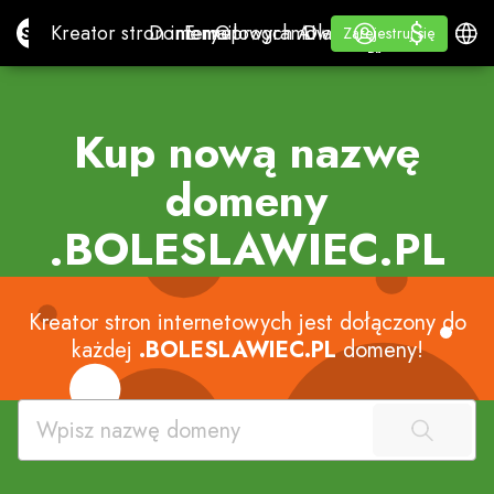
$
$
Site.pro
Kreator stron internetowych AI
Domeny
E-mail
Oprogramowanie księgowe
Dla SprzedawcówBiała
Zaloguj się
Uczyć się
Polski
Kreator stron internetowych AI
Domeny
E-mail
Oprogramowanie księgowe
Dla Sprzedawców
Uczyć się
Zarejestruj się
Zarejestruj się
BIAŁA ETYKIETA
Kup nową nazwę
domeny
.BOLESLAWIEC.PL
Kreator stron internetowych jest dołączony do
każdej
.BOLESLAWIEC.PL
domeny!