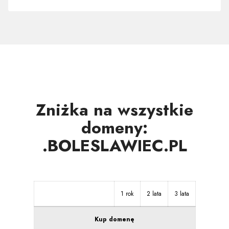
w
innych
strefach
Zniżka na wszystkie
domeny:
.BOLESLAWIEC.PL
1 rok
2 lata
3 lata
Kup domenę