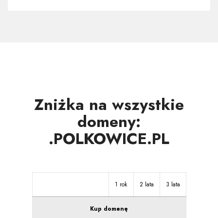
w
innych
strefach
Zniżka na wszystkie
domeny:
.POLKOWICE.PL
1 rok
2 lata
3 lata
Kup domenę