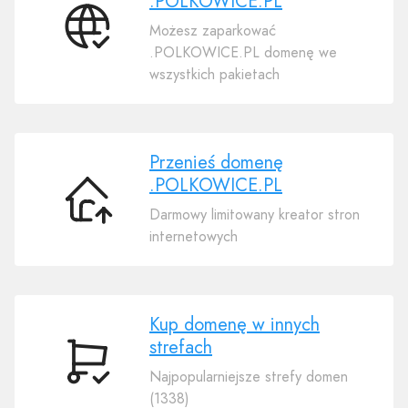
.POLKOWICE.PL
Możesz zaparkować
Połącz
.POLKOWICE.PL domenę we
swoją
wszystkich pakietach
domenę
.POLKOWICE.PL
Przenieś domenę
.POLKOWICE.PL
Przenieś
Darmowy limitowany kreator stron
domenę
internetowych
.POLKOWICE.PL
Kup domenę w innych
strefach
Kup
Najpopularniejsze strefy domen
domenę
(1338)