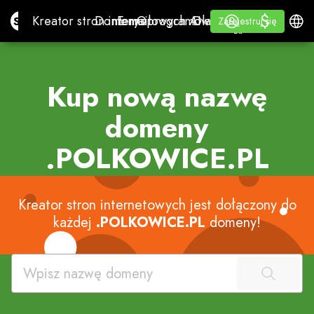
$
$
Site.pro
Kreator stron internetowych AI
Domeny
E-mail
Oprogramowanie księgowe
Dla SprzedawcówBiała
Zaloguj się
Uczyć się
Polski
Kreator stron internetowych AI
Domeny
E-mail
Oprogramowanie księgowe
Dla Sprzedawców
Uczyć się
Zarejestruj się
Zarejestruj się
BIAŁA ETYKIETA
Kup nową nazwę
domeny
.POLKOWICE.PL
Kreator stron internetowych jest dołączony do
każdej
.POLKOWICE.PL
domeny!