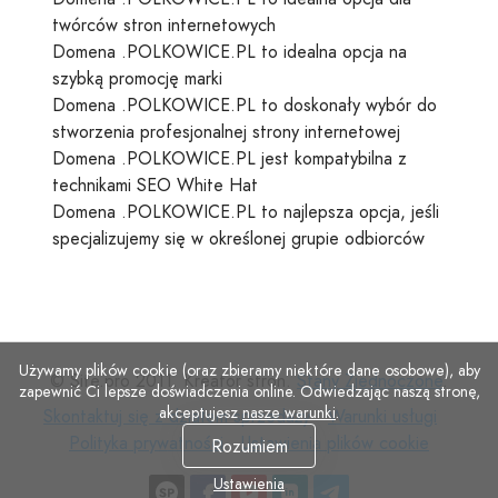
twórców stron internetowych
Domena .POLKOWICE.PL to idealna opcja na
szybką promocję marki
Domena .POLKOWICE.PL to doskonały wybór do
stworzenia profesjonalnej strony internetowej
Domena .POLKOWICE.PL jest kompatybilna z
technikami SEO White Hat
Domena .POLKOWICE.PL to najlepsza opcja, jeśli
specjalizujemy się w określonej grupie odbiorców
Używamy plików cookie (oraz zbieramy niektóre dane osobowe), aby
© Site.pro 2011. Kreator stron.
Stany Zjednoczone
.
zapewnić Ci lepsze doświadczenia online. Odwiedzając naszą stronę,
akceptujesz
nasze warunki
.
Skontaktuj
Warunki
Polity
Skontaktuj się z działem sprzedaży
Warunki usługi
się
Ustawienia
usługi
prywa
Polityka prywatności
Ustawienia plików cookie
Rozumiem
z
plików
Ustawienia
działem
cookie