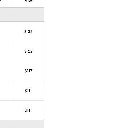
a
6 lat
$133
6
$122
$117
$111
$111