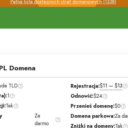
Pełna lista dostępnych stref domenowych (1338)
PL Domena
ode TLD
$11 — $13
Rejestracja:
ta):
1
Odnowić:
$24
ji:
Tak
Przenieś domenę:
$0
y
Za
Domena parkowa:
Za d
darmo
Zniżki na domeny:
Tak