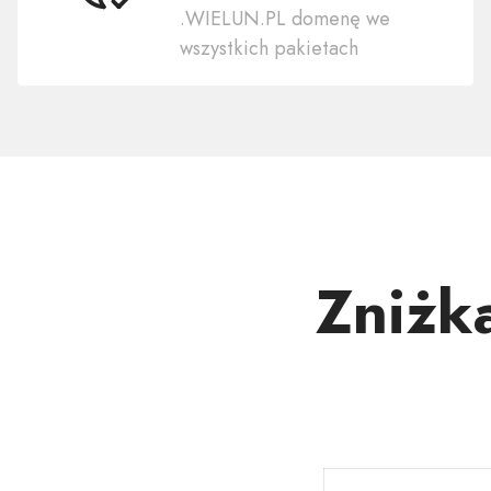
.WIELUN.PL domenę we
swoją
wszystkich pakietach
domenę
.WIELUN.PL
Zniżk