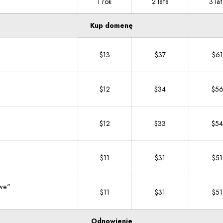
1 rok
2 lata
3 lat
Kup domenę
$13
$37
$61
$12
$34
$5
$12
$33
$54
$11
$31
$51
owe"
$11
$31
$51
Odnowienie