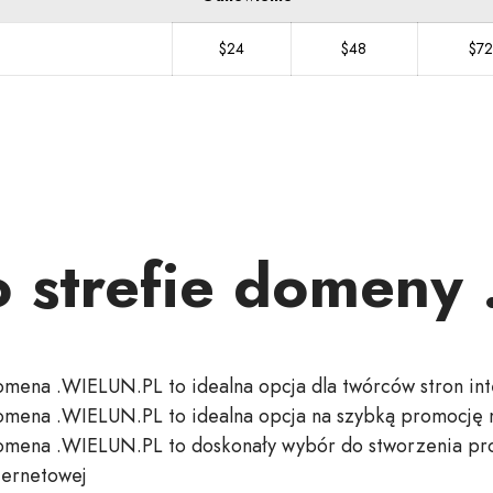
$24
$48
$72
o strefie domen
mena .WIELUN.PL to idealna opcja dla twórców stron in
mena .WIELUN.PL to idealna opcja na szybką promocję 
mena .WIELUN.PL to doskonały wybór do stworzenia prof
ternetowej