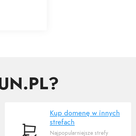
LUN.PL?
Kup domenę w innych
strefach
Najpopularniejsze strefy
Kup