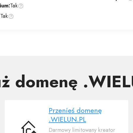
ium:
Tak
:
Tak
uż domenę .WIE
Przenieś domenę
.WIELUN.PL
Darmowy limitowany kreator
Przenieś