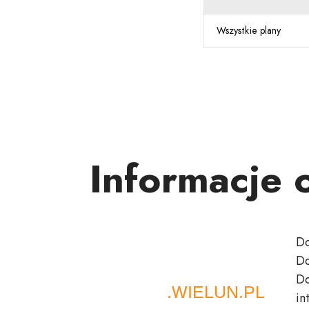
Wszystkie plany
Informacje 
Do
Do
Do
in