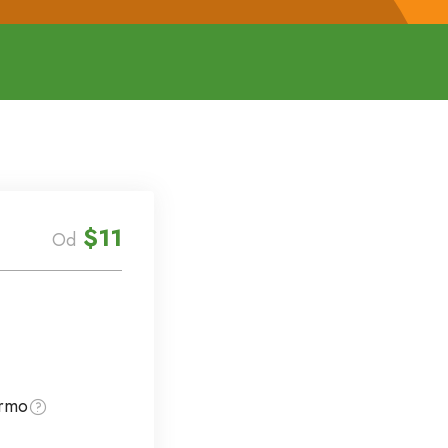
$11
Od
armo