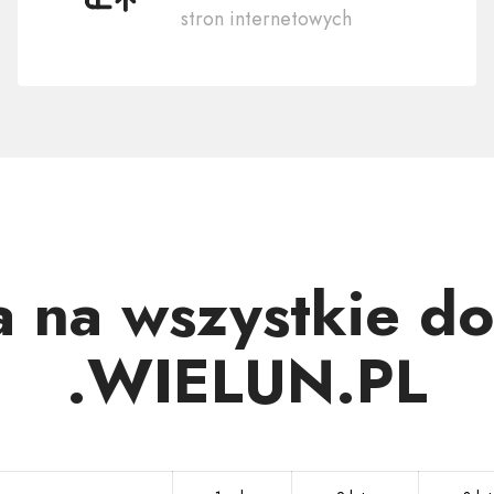
stron internetowych
domenę
.WIELUN.PL
a na wszystkie d
.WIELUN.PL