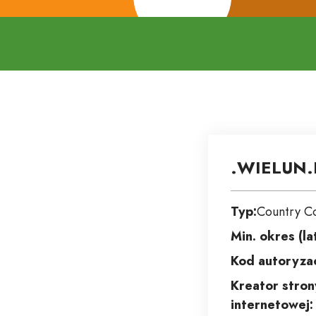
.WIELUN.
Typ:
Country C
Min. okres (la
Kod autoryzac
Kreator stron
internetowej: