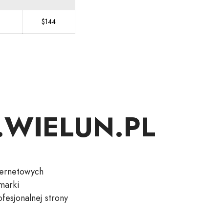
$144
y .WIELUN.PL
ternetowych
marki
esjonalnej strony