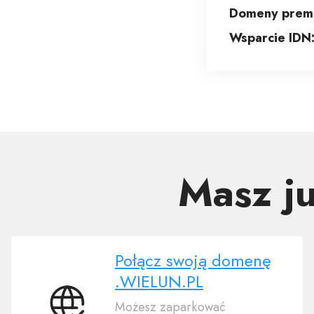
Domeny prem
Wsparcie IDN
Masz j
Połącz swoją domenę
.WIELUN.PL
Możesz zaparkować
Połącz