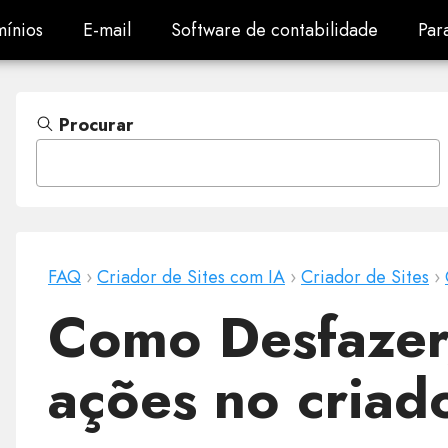
ínios
E-mail
Software de contabilidade
Par
ínios
E-mail
Software de contabilidade
Par
Procurar
FAQ
›
Criador de Sites com IA
›
Criador de Sites
›
Como Desfazer
ações no criad