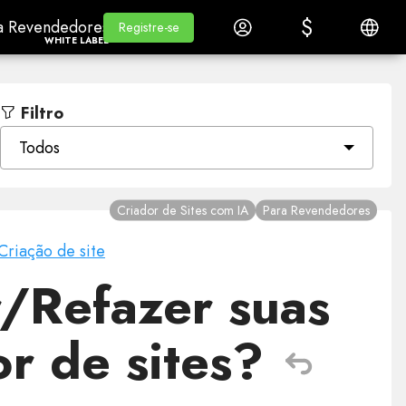
$
$
a RevendedoresWhite Label
Aprender
Iniciar Sessão
Portugu
a Revendedores
Aprender
Registre-se
Registre-se
WHITE LABEL
Filtro
Todos
Criador de Sites com IA
Para Revendedores
Criação de site
/Refazer suas
or de sites?