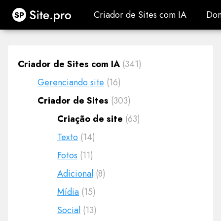
Site.pro
Criador de Sites com IA
Dom
Criador de Sites com IA
Dom
Criador de Sites com IA
(341)
Gerenciando site
(16)
Criador de Sites
(303)
Criação de site
(63)
Texto
(14)
Fotos
(11)
Adicional
(8)
Mídia
(15)
Social
(13)