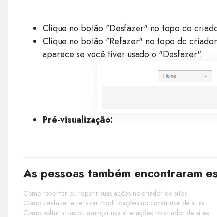
Clique no botão "Desfazer" no topo do criador
Clique no botão "Refazer" no topo do criador
aparece se você tiver usado o "Desfazer".
Pré-visualização:
As pessoas também encontraram est
Como reverter ou repetir suas ações no criador de sites
Como desfazer e refazer modificações no construtor de sites
Como voltar atrás ou avançar nas alterações no criador de sites