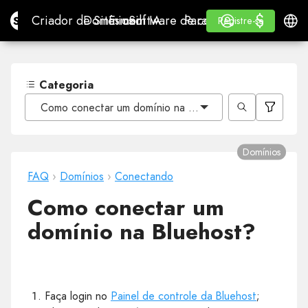
$
$
Site.pro
Criador de Sites com IA
Domínios
E-mail
Software de contabilidade
Para RevendedoresWhi
Iniciar Sessão
Aprender
Portu
Criador de Sites com IA
Domínios
E-mail
Software de contabilidade
Para Revendedores
Aprender
Registre-se
Registre-se
WHITE LABEL
Categoria
Como conectar um domínio na Bluehost?
Domínios
FAQ
›
Domínios
›
Conectando
Como conectar um
domínio na Bluehost?
Faça login no
Painel de controle da Bluehost
;