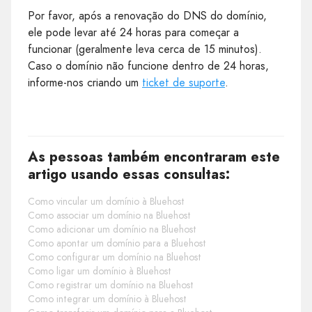
Por favor, após a renovação do DNS do domínio,
ele pode levar até 24 horas para começar a
funcionar (geralmente leva cerca de 15 minutos).
Caso o domínio não funcione dentro de 24 horas,
informe-nos criando um
ticket de suporte
.
As pessoas também encontraram este
artigo usando essas consultas:
Como vincular um domínio à Bluehost
Como associar um domínio na Bluehost
Como adicionar um domínio na Bluehost
Como apontar um domínio para a Bluehost
Como configurar um domínio na Bluehost
Como ligar um domínio à Bluehost
Como registrar um domínio na Bluehost
Como integrar um domínio à Bluehost