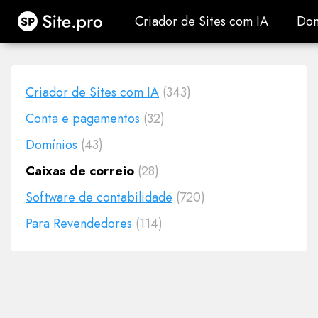
Site.pro
Criador de Sites com IA
Dom
Criador de Sites com IA
Dom
Criador de Sites com IA
(343)
Conta e pagamentos
(32)
Domínios
(43)
Caixas de correio
(28)
Software de contabilidade
(720)
Para Revendedores
(114)