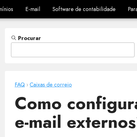
ínios
E-mail
Software de contabilidade
Par
ínios
E-mail
Software de contabilidade
Par
Procurar
FAQ
›
Caixas de correio
Como configura
e-mail externo