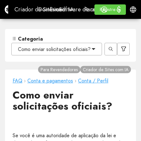
$
$
Site.pro
Criador de Sites com IA
Domínios
E-mail
Software de contabilidade
Para RevendedoresWhi
Iniciar Sessão
Aprender
Portu
Criador de Sites com IA
Domínios
E-mail
Software de contabilidade
Para Revendedores
Aprender
Registre-se
Registre-se
WHITE LABEL
Categoria
Como enviar solicitações oficiais?
Para Revendedores
Criador de Sites com IA
FAQ
›
Conta e pagamentos
›
Conta / Perfil
Como enviar
solicitações oficiais?
Se você é uma autoridade de aplicação da lei e