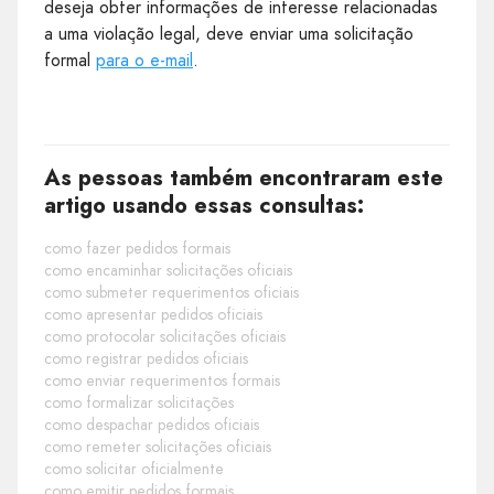
deseja obter informações de interesse relacionadas
a uma violação legal, deve enviar uma solicitação
formal
para o e-mail
.
As pessoas também encontraram este
artigo usando essas consultas:
como fazer pedidos formais
como encaminhar solicitações oficiais
como submeter requerimentos oficiais
como apresentar pedidos oficiais
como protocolar solicitações oficiais
como registrar pedidos oficiais
como enviar requerimentos formais
como formalizar solicitações
como despachar pedidos oficiais
como remeter solicitações oficiais
como solicitar oficialmente
como emitir pedidos formais