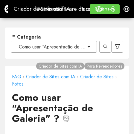
$
$
Site.pro
Criador de Sites com IA
Domínios
E-mail
Software de contabilidade
Para RevendedoresWhi
Iniciar Sessão
Aprender
Portu
Criador de Sites com IA
Domínios
E-mail
Software de contabilidade
Para Revendedores
Aprender
Registre-se
Registre-se
WHITE LABEL
Categoria
Como usar "Apresentação de Galeria" ?
Criador de Sites com IA
Para Revendedores
FAQ
›
Criador de Sites com IA
›
Criador de Sites
›
Fotos
Como usar
"Apresentação de
Galeria" ?