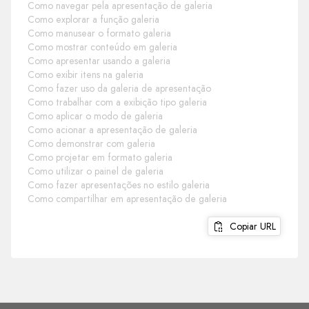
Como navegar pela apresentação de galeria
Como explorar a função galeria
Como manusear o formato galeria
Como mostrar conteúdo em galeria
Como apresentar usando a galeria
Como exibir itens na galeria
Como fazer uso da galeria de apresentação
Como trabalhar com a exibição tipo galeria
Como aplicar o modo de galeria
Como acionar a apresentação de galeria
Como demonstrar com galeria
Como projetar em formato galeria
Como utilizar o painel de galeria
Como fazer apresentações no estilo galeria
Como compartilhar em apresentação de galeria
Copiar URL