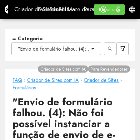
$
$
Site.pro
Criador de Sites com IA
Domínios
E-mail
Software de contabilidade
Para RevendedoresWhi
Iniciar Sessão
Aprender
Portu
Criador de Sites com IA
Domínios
E-mail
Software de contabilidade
Para Revendedores
Aprender
Registre-se
Registre-se
WHITE LABEL
Categoria
"Envio de formulário falhou. (4): Não foi possível instan
Criador de Sites com IA
Para Revendedores
FAQ
›
Criador de Sites com IA
›
Criador de Sites
›
Formulários
"Envio de formulário
falhou. (4): Não foi
possível instanciar a
função de envio de e-