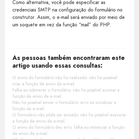
Como alternativa, você pode especificar as
credenciais SMTP na configuração do formulário no
construtor. Assim, o e-mail será enviado por meio de
um soquete em vez da função “mail” do PHP.
As pessoas também encontraram este
artigo usando essas consultas:
O envio do formulário não foi realizado: não foi possível
criar a função de envio de e-mail.
Falha ao submeter o formulário: não foi possível acionar a
função de envio de e-mail.
Não foi possível enviar o formulário: erro ao inicializar a
função de e-mail.
O formulário não pôde ser enviado: não foi possível executar
a função de envio de e-mail.
O envio do formulário deu erro: falha ao instanciar a função
de envio de e-mail.